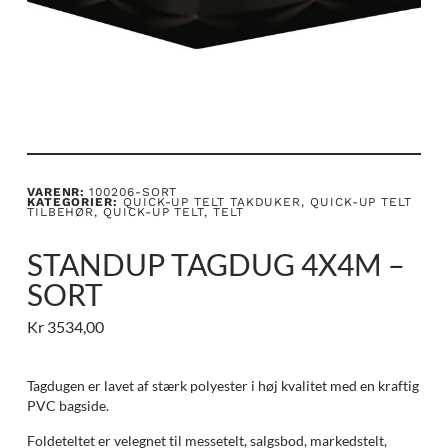
VARENR:
100206-SORT
KATEGORIER:
QUICK-UP TELT TAKDUKER
,
QUICK-UP TELT
TILBEHØR
,
QUICK-UP TELT
,
TELT
STANDUP TAGDUG 4X4M –
SORT
Kr
3534,00
Tagdugen er lavet af stærk polyester i høj kvalitet med en kraftig
PVC bagside.
Foldeteltet er velegnet til messetelt, salgsbod, markedstelt,