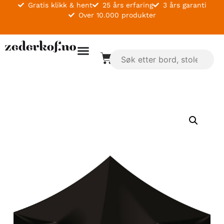
Gratis klikk & hent
25 års erfaring
3 års garanti
Over 10.000 produkter