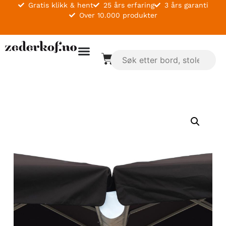
Gratis klikk & hent
25 års erfaring
3 års garanti
Over 10.000 produkter