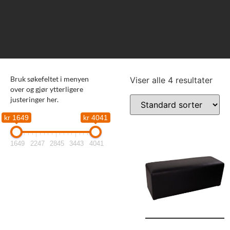
Bruk søkefeltet i menyen
Viser alle 4 resultater
over og gjør ytterligere
justeringer her.
kr 1649
kr 4041
1649
2247
2845
3443
4041