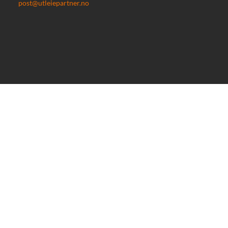
post@utleiepartner.no
Nyttige lenker
Personvernernerklæring
Salgsvilkår
Etiske retningslinjer
Frakt & levering