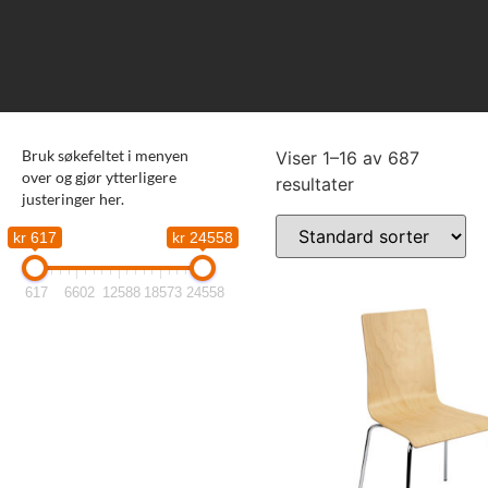
Bruk søkefeltet i menyen
Viser 1–16 av 687
over og gjør ytterligere
resultater
justeringer her.
kr 617
kr 24558
617
6602
12588
18573
24558