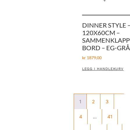
DINNER STYLE 
120X60CM –
SAMMENKLAPP
BORD – EG-GRÅ
kr
1879,00
LEGG I HANDLEKURV
1
2
3
4
…
41