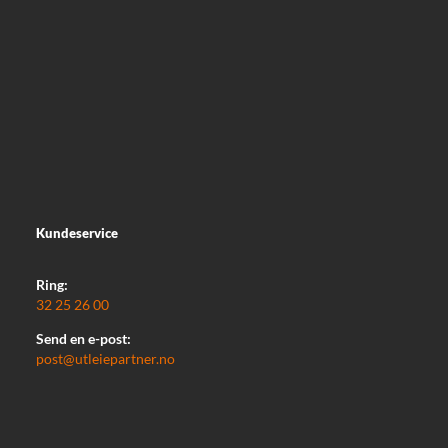
Kundeservice
Ring:
32 25 26 00
Send en e-post:
post@utleiepartner.no