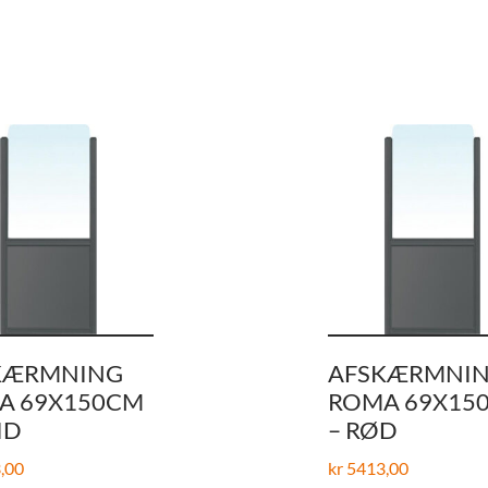
KÆRMNING
AFSKÆRMNI
A 69X150CM
ROMA 69X15
ID
– RØD
,00
kr
5413,00