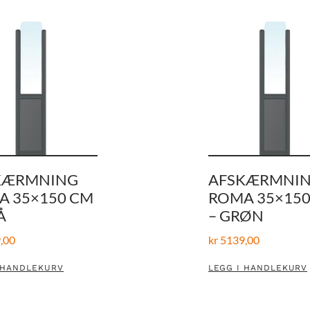
KÆRMNING
AFSKÆRMNI
A 35×150 CM
ROMA 35×150
Å
– GRØN
,00
kr
5139,00
 HANDLEKURV
LEGG I HANDLEKURV