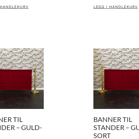
 HANDLEKURV
LEGG I HANDLEKURV
ER TIL
BANNER TIL
DER – GULD-
STANDER – G
SORT