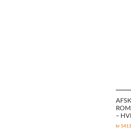
AFS
ROM
– HV
kr
5413