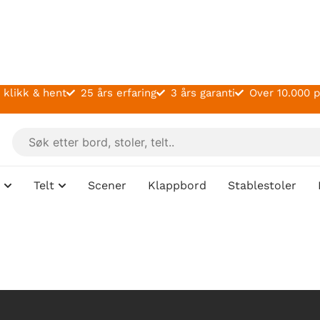
 klikk & hent
25 års erfaring
3 års garanti
Over 10.000 
Telt
Scener
Klappbord
Stablestoler