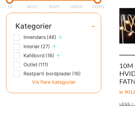
19
48222
96425
144628
192831
Kategorier
-
Innendørs
(46)
Interiør
(27)
Kafébord
(16)
Outlet
(111)
10M 
HVID
Restparti bordplader
(16)
FATN
Vis flere kategorier
kr
901,
LEGG I