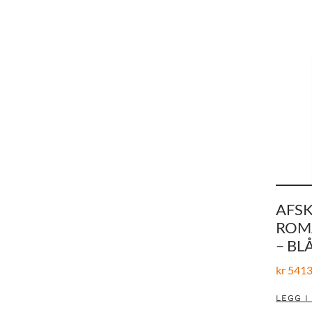
AFS
ROM
– BL
kr
5413
LEGG I