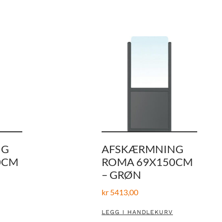
NG
AFSKÆRMNING
0CM
ROMA 69X150CM
– GRØN
kr
5413,00
LEGG I HANDLEKURV