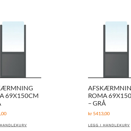
KÆRMNING
AFSKÆRMNI
A 69X150CM
ROMA 69X15
Å
– GRÅ
,00
kr
5413,00
 HANDLEKURV
LEGG I HANDLEKURV