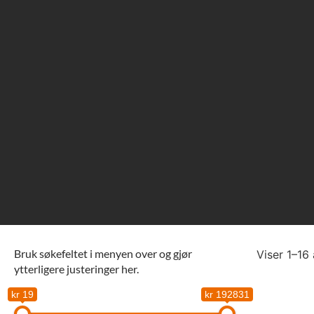
Bruk søkefeltet i menyen over og gjør
Viser 1–16 
ytterligere justeringer her.
kr 19
kr 192831