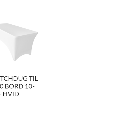
TCHDUG TIL
0 BORD 10-
– HVID
,00
 HANDLEKURV