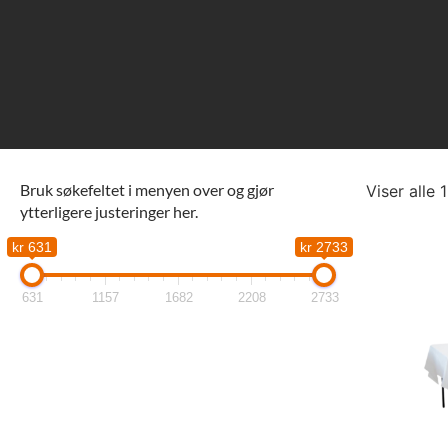
Bruk søkefeltet i menyen over og gjør
Viser alle 
ytterligere justeringer her.
kr 631
kr 2733
631
1157
1682
2208
2733