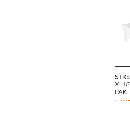
STRE
XL18
PAK 
kr
2087
LEGG I