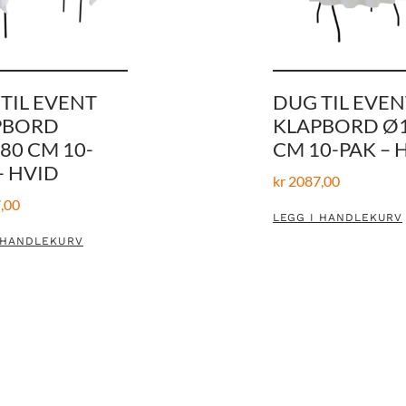
TIL EVENT
DUG TIL EVEN
PBORD
KLAPBORD Ø
80 CM 10-
CM 10-PAK – 
– HVID
kr
2087,00
,00
LEGG I HANDLEKURV
 HANDLEKURV