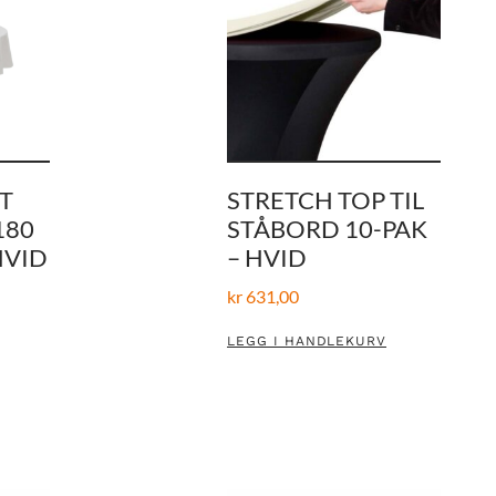
T
STRETCH TOP TIL
180
STÅBORD 10-PAK
HVID
– HVID
kr
631,00
LEGG I HANDLEKURV