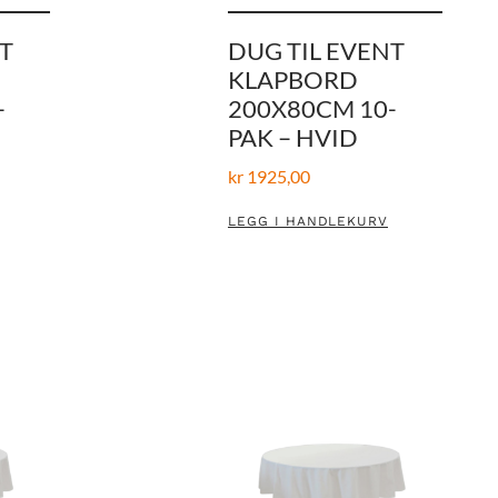
T
DUG TIL EVENT
KLAPBORD
-
200X80CM 10-
PAK – HVID
kr
1925,00
LEGG I HANDLEKURV