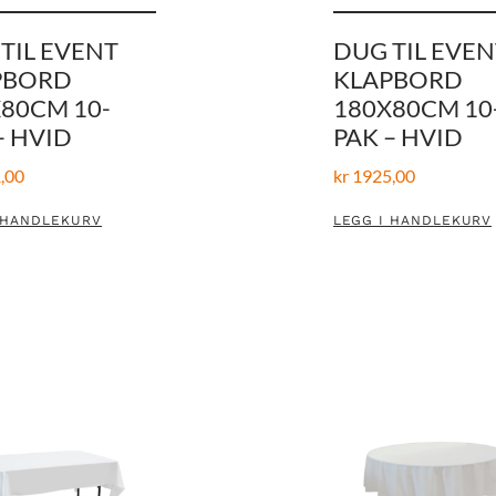
TIL EVENT
DUG TIL EVEN
PBORD
KLAPBORD
80CM 10-
180X80CM 10
– HVID
PAK – HVID
,00
kr
1925,00
 HANDLEKURV
LEGG I HANDLEKURV