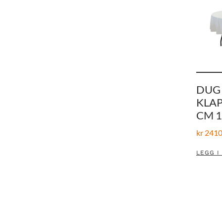
DUG 
KLA
CM 1
kr
2410
LEGG I