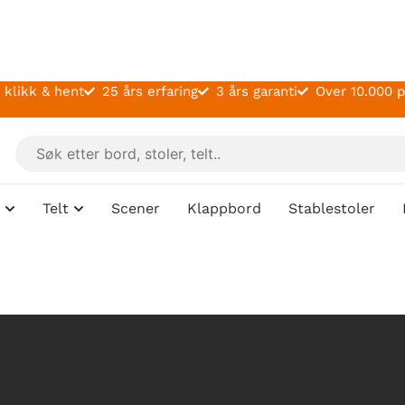
 klikk & hent
25 års erfaring
3 års garanti
Over 10.000 
Telt
Scener
Klappbord
Stablestoler