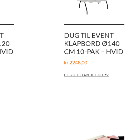
T
DUG TIL EVENT
120
KLAPBORD Ø140
HVID
CM 10-PAK – HVID
kr
2248,00
LEGG I HANDLEKURV