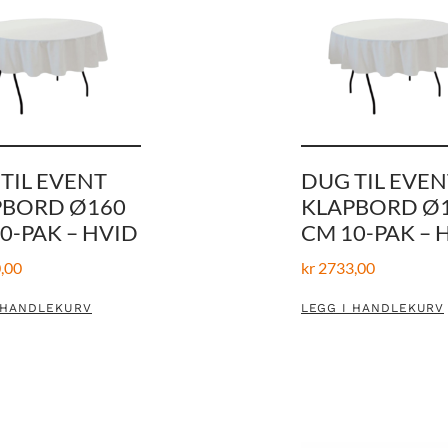
TIL EVENT
DUG TIL EVEN
PBORD Ø160
KLAPBORD Ø
0-PAK – HVID
CM 10-PAK – 
,00
kr
2733,00
 HANDLEKURV
LEGG I HANDLEKURV