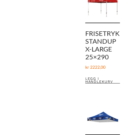
FRISETRYK
STANDUP
X-LARGE
25×290
kr
2222,00
LEGG I
HANDLEKURV