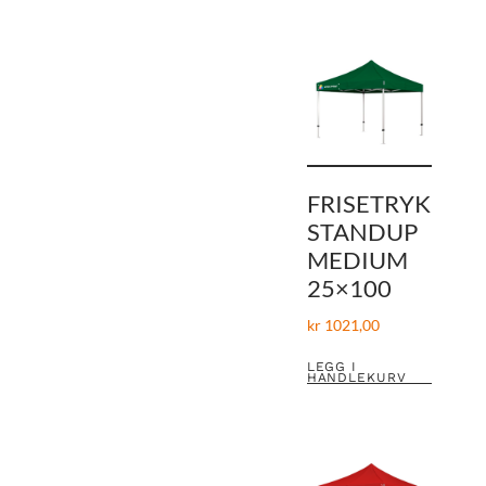
FRISETRYK
STANDUP
MEDIUM
25×100
kr
1021,00
LEGG I
HANDLEKURV