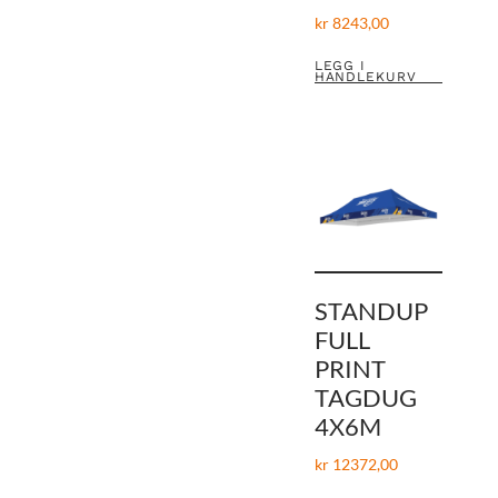
kr
8243,00
LEGG I
HANDLEKURV
STANDUP
FULL
PRINT
TAGDUG
4X6M
kr
12372,00