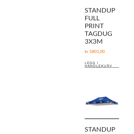
STANDUP
FULL
PRINT
TAGDUG
3X3M
kr
5801,00
LEGG I
HANDLEKURV
STANDUP