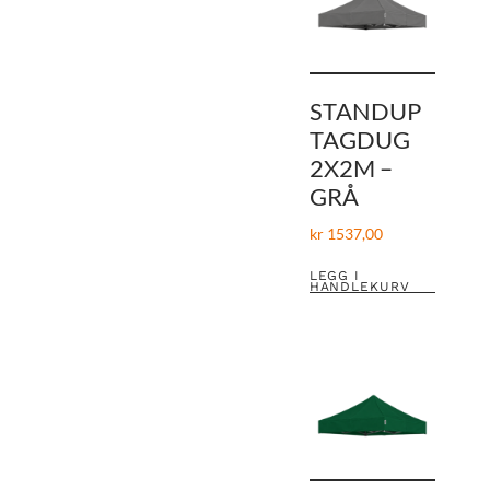
STANDUP
TAGDUG
2X2M –
GRÅ
kr
1537,00
LEGG I
HANDLEKURV