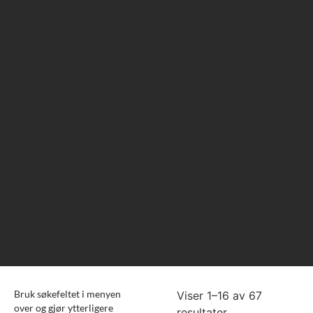
Bruk søkefeltet i menyen
Viser 1–16 av 67
over og gjør ytterligere
resultater