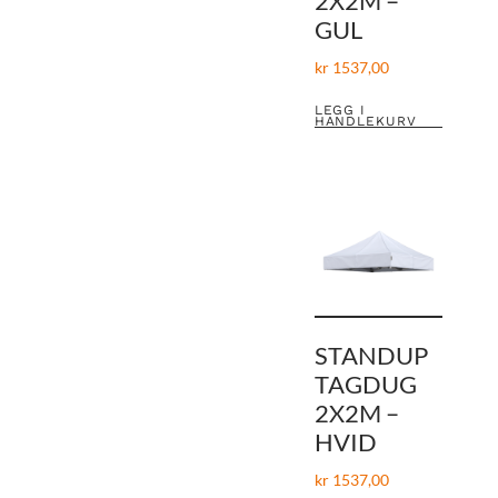
2X2M –
GUL
kr
1537,00
LEGG I
HANDLEKURV
STANDUP
TAGDUG
2X2M –
HVID
kr
1537,00