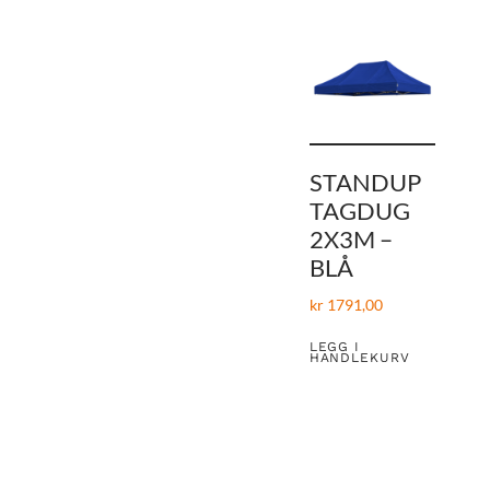
STANDUP
TAGDUG
2X3M –
BLÅ
kr
1791,00
LEGG I
HANDLEKURV
1
2
3