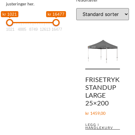
justeringer her.
kr 1021
kr 16477
1021
4885
8749
12613
16477
FRISETRYK
STANDUP
LARGE
25×200
kr
1459,00
LEGG I
HANDLEKURV