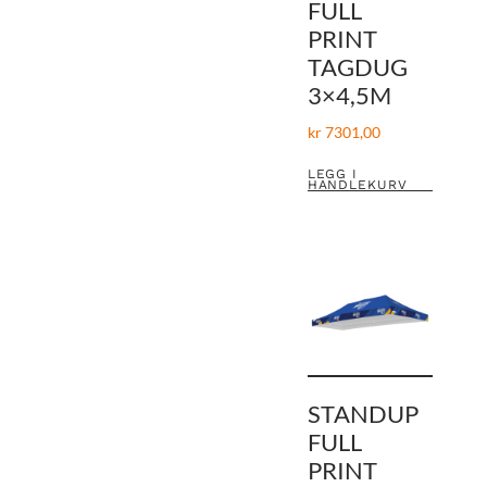
FULL
PRINT
TAGDUG
3×4,5M
kr
7301,00
LEGG I
HANDLEKURV
STANDUP
FULL
PRINT