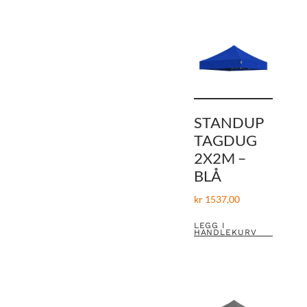
STANDUP
TAGDUG
2X2M –
BLÅ
kr
1537,00
LEGG I
HANDLEKURV