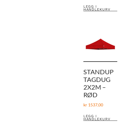
LEGG I
HANDLEKURV
STANDUP
TAGDUG
2X2M –
RØD
kr
1537,00
LEGG I
HANDLEKURV