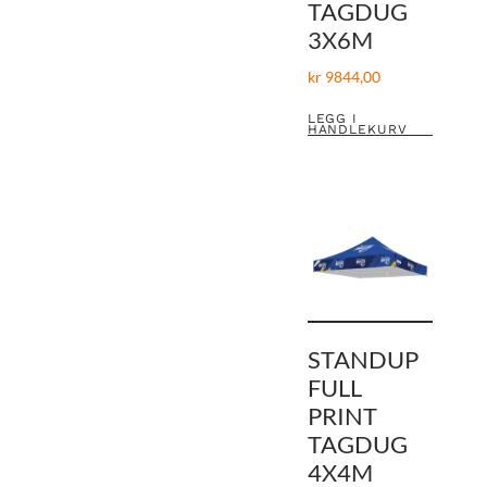
TAGDUG
3X6M
kr
9844,00
LEGG I
HANDLEKURV
STANDUP
FULL
PRINT
TAGDUG
4X4M