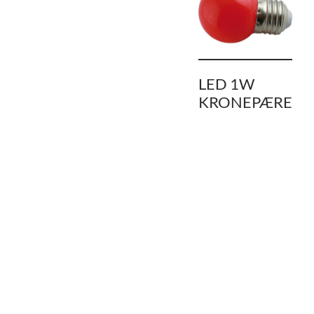
LED 1W
KRONEPÆRE
– RØD
kr
41,00
LEGG I
HANDLEKURV