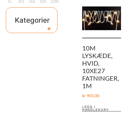
41
303
566
828
1090
Kategorier
+
10M
LYSKÆDE,
HVID,
10XE27
FATNINGER,
1M
kr
901,00
LEGG I
HANDLEKURV