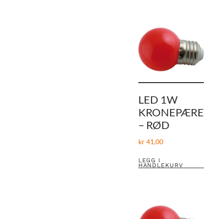
LED 1W
KRONEPÆRE
– RØD
kr
41,00
LEGG I
HANDLEKURV