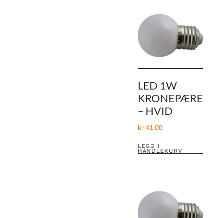
LED 1W
KRONEPÆRE
– HVID
kr
41,00
LEGG I
HANDLEKURV