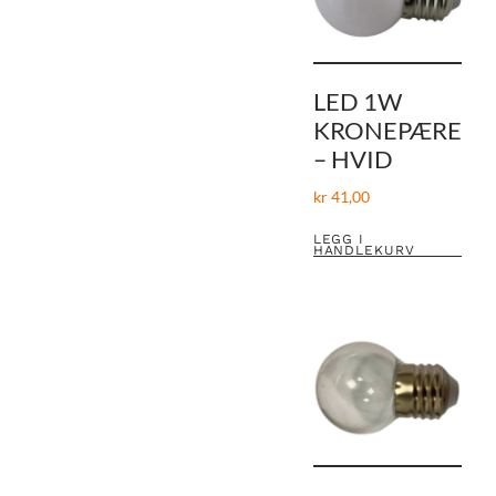
LED 1W
KRONEPÆRE
– HVID
kr
41,00
LEGG I
HANDLEKURV