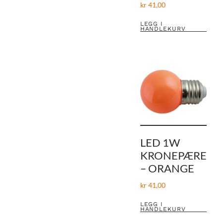
kr
41,00
LEGG I
HANDLEKURV
LED 1W
KRONEPÆRE
– ORANGE
kr
41,00
LEGG I
HANDLEKURV