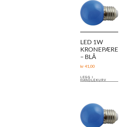
LED 1W
KRONEPÆRE
– BLÅ
kr
41,00
LEGG I
HANDLEKURV