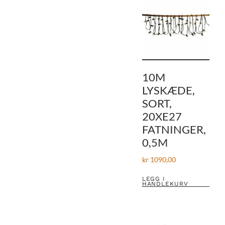
10M
LYSKÆDE,
SORT,
20XE27
FATNINGER,
0,5M
kr
1090,00
LEGG I
HANDLEKURV