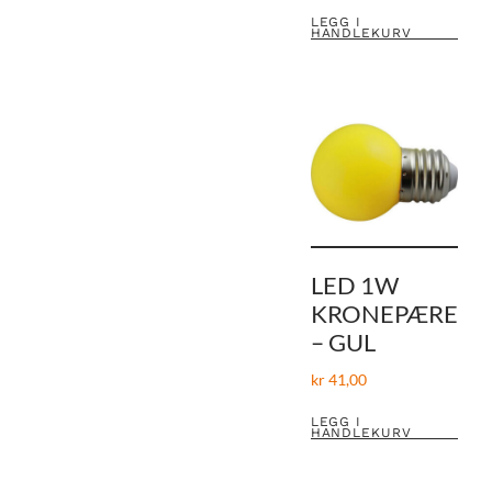
LEGG I
HANDLEKURV
LED 1W
KRONEPÆRE
– GUL
kr
41,00
LEGG I
HANDLEKURV