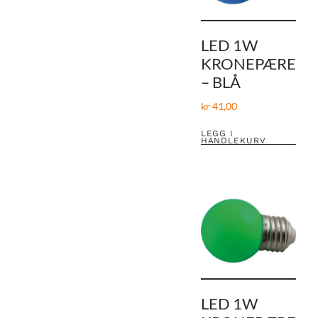
LED 1W
KRONEPÆRE
– BLÅ
kr
41,00
LEGG I
HANDLEKURV
LED 1W