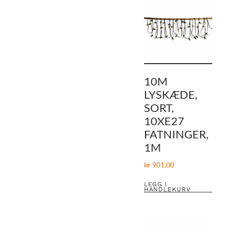
10M
LYSKÆDE,
SORT,
10XE27
FATNINGER,
1M
kr
901,00
LEGG I
HANDLEKURV