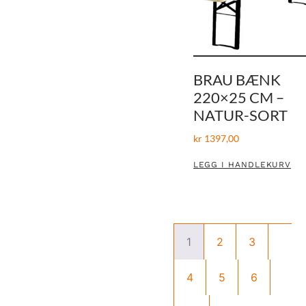
BRAU BÆNK
220×25 CM –
NATUR-SORT
kr
1397,00
LEGG I HANDLEKURV
1
2
3
4
5
6