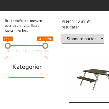
Bruk søkefeltet i menyen
Viser 1–16 av 91
over og gjør ytterligere
resultater
justeringer her.
kr 16
kr 22296
16
5586
11156
16726
22296
Kategorier
+