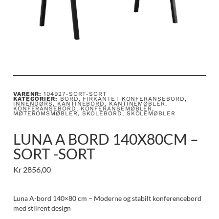
VARENR:
104927-SORT-SORT
KATEGORIER:
BORD
,
FIRKANTET KONFERANSEBORD
,
INNENDØRS
,
KANTINEBORD
,
KANTINEMØBLER
,
KONFERANSEBORD
,
KONFERANSEMØBLER
,
MØTEROMSMØBLER
,
SKOLEBORD
,
SKOLEMØBLER
LUNA A BORD 140X80CM –
SORT -SORT
Kr
2856,00
Luna A-bord 140×80 cm – Moderne og stabilt konferencebord
med stilrent design