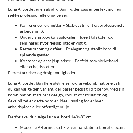
Luna A-bordet er en alsidig løsning, der passer perfekt ind i en
række professionelle omgivelser:
Konferencer og møder – Skab et stilrent og professionelt
arbejdsmiljø.
Undervisning og kursuslokaler – Ideelt til skoler og
seminarer, hvor fleksibilitet er vigtig.
Restauranter og caféer – Et elegant og stabilt bord til
spisende gæster.
Kontorer og arbejdspladser – Perfekt som skrivebord
eller arbejdsstation.
Flere størrelser og designmuligheder
Luna A-bordet fås i flere størrelser og farvekombinationer, så
du kan vælge den variant, der passer bedst til dit behov. Med sin
kombination af stilrent design, robust konstruktion og
fleksibilitet er dette bord en ideel løsning for enhver
arbejdsplads eller offentligt miljø.
Derfor skal du vælge Luna A-bord 140×80 cm
Moderne A-formet stel – Giver høj stabilitet og et elegant