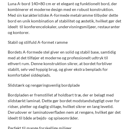
Luna A-bord 140×80 cm er et elegant og funktionelt bord, der
kombinerer et moderne design med en robust konstruktion.
Med sin karakteristiske A-formede metalramme tilbyder dette
bord en unik kombination af stabilitet og æstetik, hvilket gør det
ideelt til konferencelokaler, undervisningsmiljøer, restauranter
og kontorer.
Stabil og stilfuld A-formet ramme
Bordets A-formede stel giver en solid og stabil base, samtidig
med at det tilføjer et moderne og professionelt udtryk til
ethvert rum. Denne konstruktion sikrer, at bordet forbliver
stabilt, selv ved hyppig brug, og giver ekstra benplads for
komfortabel siddeplads.
Slidstærk og rengøringsvenlig bordplade
Bordpladen er fremstillet af holdbart træ, der er belagt med
slidstærkt laminat. Dette gør bordet modstandsdygtigt over for
ridser, pletter og daglig slitage, hvilket sikrer en lang levetid.
Derudover er laminatoverfladen nem at rengøre, hvilket gør det
ideelt til både arbejds- og spiseområder.
Perfekt til mange forskellige miljøer