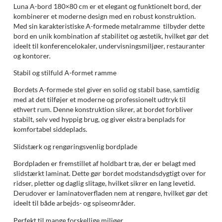
Luna A-bord 180×80 cm er et elegant og funktionelt bord, der
kombinerer et moderne design med en robust konstruktion.
Med sin karakteristiske A-formede metalramme tilbyder dette
bord en unik kombination af stabilitet og æstetik, hvilket gør det
ideelt til konferencelokaler, undervisningsmiljøer, restauranter
og kontorer.
Stabil og stilfuld A-formet ramme
Bordets A-formede stel giver en solid og stabil base, samtidig
med at det tilføjer et moderne og professionelt udtryk til
ethvert rum. Denne konstruktion sikrer, at bordet forbliver
stabilt, selv ved hyppig brug, og giver ekstra benplads for
komfortabel siddeplads.
Slidstærk og rengøringsvenlig bordplade
Bordpladen er fremstillet af holdbart træ, der er belagt med
slidstærkt laminat. Dette gør bordet modstandsdygtigt over for
ridser, pletter og daglig slitage, hvilket sikrer en lang levetid.
Derudover er laminatoverfladen nem at rengøre, hvilket gør det
ideelt til både arbejds- og spiseområder.
Perfekt til mange forskellige miljøer