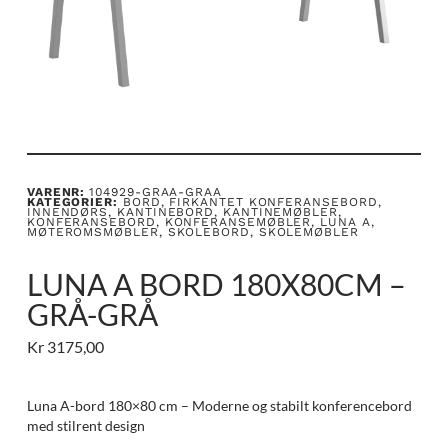
VARENR:
104929-GRAA-GRAA
KATEGORIER:
BORD
,
FIRKANTET KONFERANSEBORD
,
INNENDØRS
,
KANTINEBORD
,
KANTINEMØBLER
,
KONFERANSEBORD
,
KONFERANSEMØBLER
,
LUNA A
,
MØTEROMSMØBLER
,
SKOLEBORD
,
SKOLEMØBLER
LUNA A BORD 180X80CM –
GRÅ-GRÅ
Kr
3175,00
Luna A-bord 180×80 cm – Moderne og stabilt konferencebord
med stilrent design