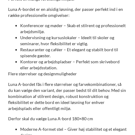
Luna A-bordet er en alsidig løsning, der passer perfekt ind i en
række professionelle omgivelser:
Konferencer og møder – Skab et stilrent og professionelt
arbejdsmiljø.
Undervisning og kursuslokaler – Ideelt til skoler og
seminarer, hvor fleksibilitet er vigtig.
Restauranter og caféer – Et elegant og stabilt bord til
spisende gæster.
Kontorer og arbejdspladser – Perfekt som skrivebord
eller arbejdsstation.
Flere størrelser og designmuligheder
Luna A-bordet fås i flere størrelser og farvekombinationer, så
du kan vælge den variant, der passer bedst til dit behov. Med sin
kombination af stilrent design, robust konstruktion og
fleksibilitet er dette bord en ideel løsning for enhver
arbejdsplads eller offentligt miljø.
Derfor skal du vælge Luna A-bord 180×80 cm
Moderne A-formet stel – Giver høj stabilitet og et elegant