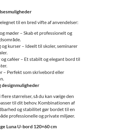
elsesmuligheder
legnet til en bred vifte af anvendelser:
og møder – Skab et professionelt og
ejdsområde.
og kurser – Ideelt til skoler, seminarer
ler.
og caféer – Et stabilt og elegant bord til
ter.
r – Perfekt som skrivebord eller
n.
og designmuligheder
 flere størrelser, så du kan vælge den
passer til dit behov. Kombinationen af
dbarhed og stabilitet gør bordet til en
både professionelle og private miljøer.
ælge Luna U-bord 120×60 cm