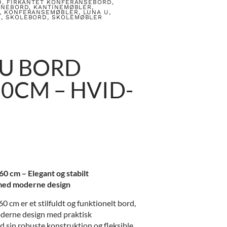
D
,
FIRKANTET KONFERANSEBORD
,
INEBORD
,
KANTINEMØBLER
,
,
KONFERANSEMØBLER
,
LUNA U
,
R
,
SKOLEBORD
,
SKOLEMØBLER
 U BORD
0CM – HVID-
0 cm – Elegant og stabilt
med moderne design
 cm er et stilfuldt og funktionelt bord,
derne design med praktisk
 sin robuste konstruktion og fleksible