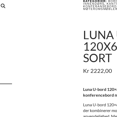
KATEGORIER:
BOR
INNENDØRS
,
KANT
KONFERANSEBORD
MØTEROMSMØBLE
LUNA
120X6
SORT
Kr
2222,00
Luna U-bord 120×6
konferencebord 
Luna U-bord 120×60
der kombinerer mo
anvendelighed. Med