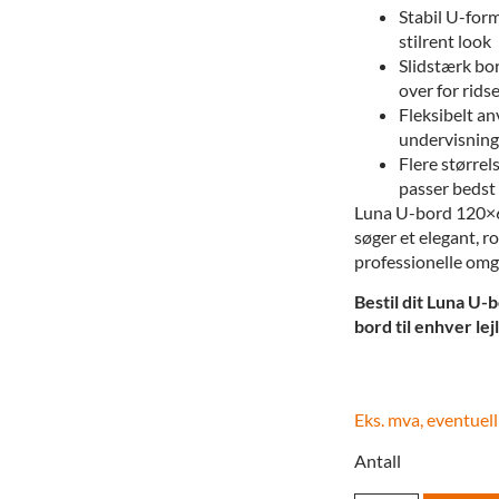
Stabil U-for
stilrent look
Slidstærk bo
over for rids
Fleksibelt an
undervisning
Flere størrel
passer bedst 
Luna U-bord 120×60 
søger et elegant, r
professionelle omgi
Bestil dit Luna U-bo
bord til enhver lej
Eks. mva, eventuell
Antall