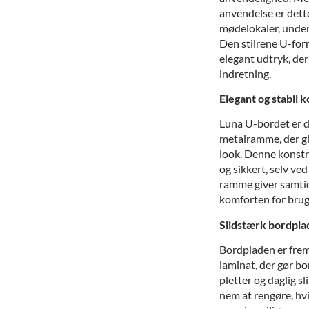
anvendelse er dette
mødelokaler, underv
Den stilrene U-for
elegant udtryk, der
indretning.
Elegant og stabil 
Luna U-bordet er d
metalramme, der gi
look. Denne konstru
og sikkert, selv ved
ramme giver samtid
komforten for brug
Slidstærk bordpla
Bordpladen er frem
laminat, der gør bo
pletter og daglig s
nem at rengøre, hvi