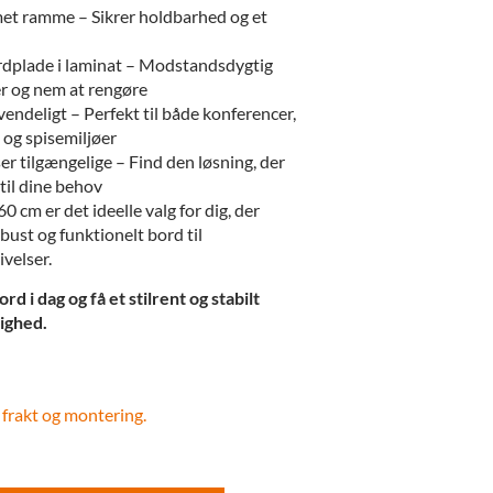
met ramme – Sikrer holdbarhed og et
rdplade i laminat – Modstandsdygtig
er og nem at rengøre
vendeligt – Perfekt til både konferencer,
 og spisemiljøer
ser tilgængelige – Find den løsning, der
til dine behov
cm er det ideelle valg for dig, der
obust og funktionelt bord til
velser.
rd i dag og få et stilrent og stabilt
lighed.
 frakt og montering.