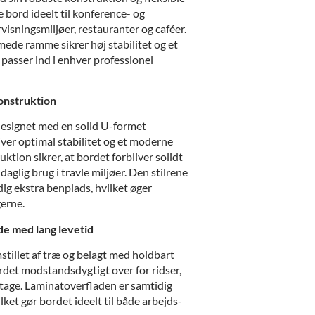
 bord ideelt til konference- og
isningsmiljøer, restauranter og caféer.
mede ramme sikrer høj stabilitet og et
 passer ind i enhver professionel
konstruktion
esignet med en solid U-formet
ver optimal stabilitet og et moderne
ktion sikrer, at bordet forbliver solidt
 daglig brug i travle miljøer. Den stilrene
ig ekstra benplads, hvilket øger
erne.
de med lang levetid
stillet af træ og belagt med holdbart
rdet modstandsdygtigt over for ridser,
litage. Laminatoverfladen er samtidig
lket gør bordet ideelt til både arbejds-