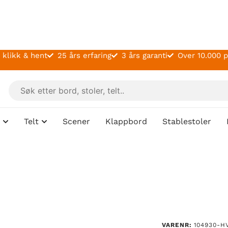
 klikk & hent
25 års erfaring
3 års garanti
Over 10.000 
Telt
Scener
Klappbord
Stablestoler
VARENR:
104930-H