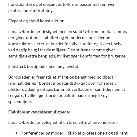
høj stabilitet og et elegant udtryk, der passer ind i enhver
professionel indretning.
Elegant og stabil konstruktion
Luna U-bordet er designet med en solid U-formet metalramme,
der giver optimal stabilitet og et moderne look. Denne
konstruktion sikrer, at bordet forbliver solidt og sikkert, selv
ved daglig brug i travle miljøer. Den stilrene ramme giver
samtidig ekstra benplads, hvilket øger komforten for brugerne.
Slidstærk bordplade med lang levetid
Bordpladen er fremstillet af træ og belagt med holdbart
laminat, der gør bordet modstandsdygtigt over for ridser,
pletter og daglig slitage. Laminatoverfladen er samtidig nem at
rengøre, hvilket gør bordet ideelt til både arbejds- og
spisemiljøer.
Fleksible anvendelsesmuligheder
Luna U-bordet er velegnet til en bred vifte af anvendelser:
Konferencer og møder – Skab et professionelt og stilrent