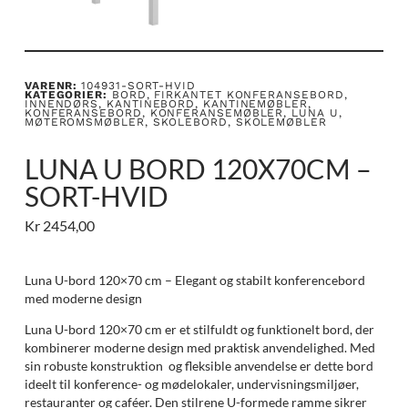
VARENR:
104931-SORT-HVID
KATEGORIER:
BORD
,
FIRKANTET KONFERANSEBORD
,
INNENDØRS
,
KANTINEBORD
,
KANTINEMØBLER
,
KONFERANSEBORD
,
KONFERANSEMØBLER
,
LUNA U
,
MØTEROMSMØBLER
,
SKOLEBORD
,
SKOLEMØBLER
LUNA U BORD 120X70CM –
SORT-HVID
Kr
2454,00
Luna U-bord 120×70 cm – Elegant og stabilt konferencebord
med moderne design
Luna U-bord 120×70 cm er et stilfuldt og funktionelt bord, der
kombinerer moderne design med praktisk anvendelighed. Med
sin robuste konstruktion og fleksible anvendelse er dette bord
ideelt til konference- og mødelokaler, undervisningsmiljøer,
restauranter og caféer. Den stilrene U-formede ramme sikrer