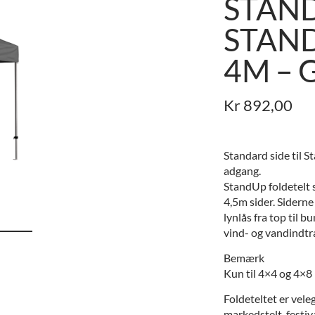
STAN
STAN
4M – 
Kr
892,00
Standard side til S
adgang.
StandUp foldetelt 
4,5m sider. Sidern
lynlås fra top til b
vind- og vandindt
Bemærk
Kun til 4×4 og 4×8 
Foldeteltet er vele
markedstelt, festiva