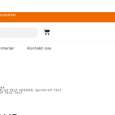
produkter
Interiør
Kontakt oss
RAA
K-UP TELT VEGGER
,
QUICK-UP TELT
UP TELT
,
TELT