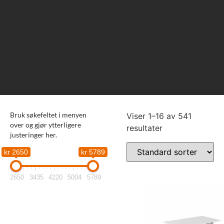
Bruk søkefeltet i menyen
Viser 1–16 av 541
over og gjør ytterligere
resultater
justeringer her.
kr 2650
kr 5789
2650
3435
4220
5004
5789