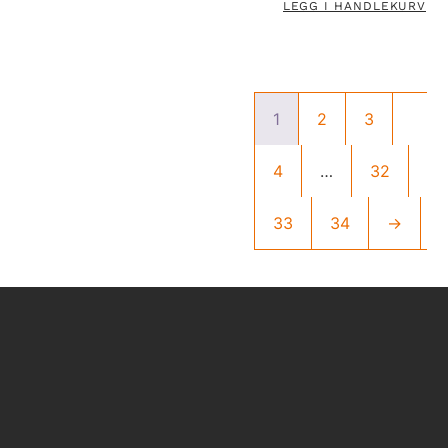
LEGG I HANDLEKURV
1
2
3
4
…
32
33
34
→