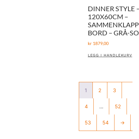
DINNER STYLE 
120X60CM –
SAMMENKLAPP
BORD – GRÅ-S
kr
1879,00
LEGG I HANDLEKURV
1
2
3
4
…
52
53
54
→