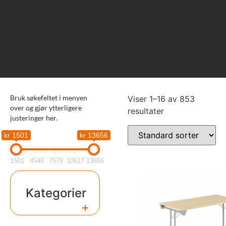
Bruk søkefeltet i menyen
Viser 1–16 av 853
over og gjør ytterligere
resultater
justeringer her.
kr 1501
kr 13656
1501
4540
7579
10617
13656
Kategorier
+