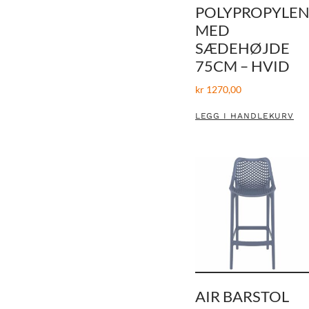
POLYPROPYLE
MED
SÆDEHØJDE
75CM – HVID
kr
1270,00
LEGG I HANDLEKURV
AIR BARSTOL