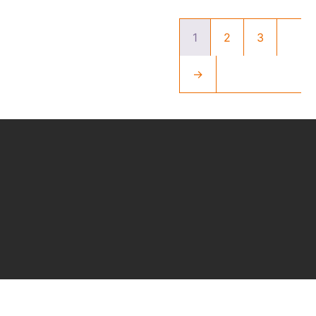
1
2
3
→