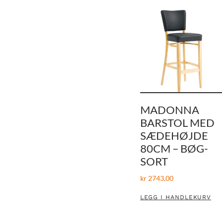
MADONNA
BARSTOL MED
SÆDEHØJDE
80CM – BØG-
SORT
kr
2743,00
LEGG I HANDLEKURV