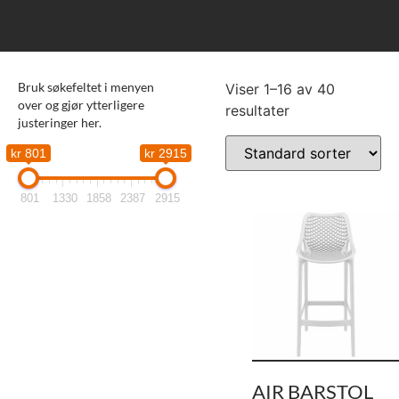
Bruk søkefeltet i menyen
Viser 1–16 av 40
over og gjør ytterligere
resultater
justeringer her.
kr 801
kr 2915
801
1330
1858
2387
2915
AIR BARSTOL