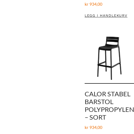
kr
934,00
LEGG I HANDLEKURV
CALOR STABEL
BARSTOL
POLYPROPYLE
– SORT
kr
934,00