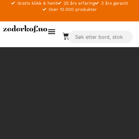
Gratis klikk & hent
25 års erfaring
3 års garanti
Over 10.000 produkter