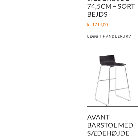
74,5CM – SORT
BEJDS
kr
1714,00
LEGG I HANDLEKURV
AVANT
BARSTOL MED
SÆDEHØJDE