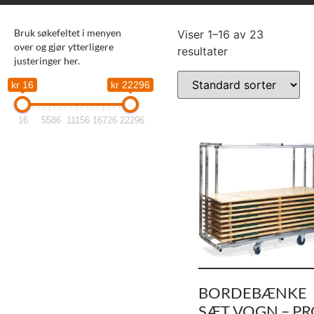
Bruk søkefeltet i menyen
Viser 1–16 av 23
over og gjør ytterligere
resultater
justeringer her.
kr 16
kr 22296
16
5586
11156
16726
22296
BORDEBÆNKE
SÆT VOGN – PR