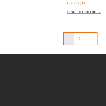
kr
20580,00
LEGG I HANDLEKURV
1
2
→