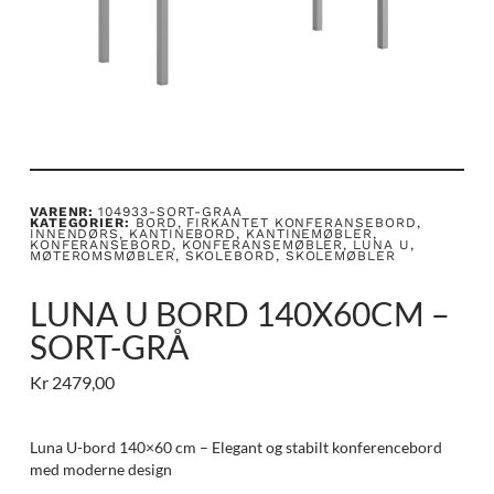
VARENR:
104933-SORT-GRAA
KATEGORIER:
BORD
,
FIRKANTET KONFERANSEBORD
,
INNENDØRS
,
KANTINEBORD
,
KANTINEMØBLER
,
KONFERANSEBORD
,
KONFERANSEMØBLER
,
LUNA U
,
MØTEROMSMØBLER
,
SKOLEBORD
,
SKOLEMØBLER
LUNA U BORD 140X60CM –
SORT-GRÅ
Kr
2479,00
Luna U-bord 140×60 cm – Elegant og stabilt konferencebord
med moderne design