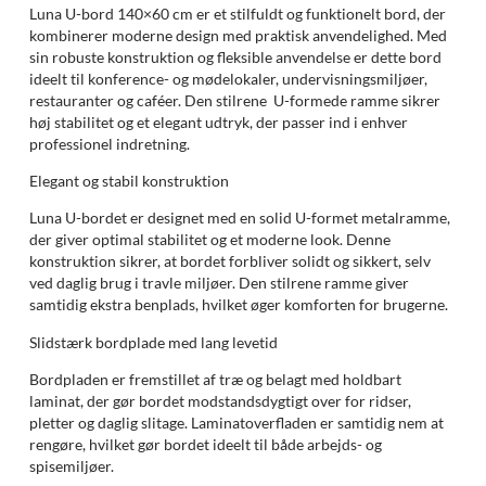
Luna U-bord 140×60 cm er et stilfuldt og funktionelt bord, der
kombinerer moderne design med praktisk anvendelighed. Med
sin robuste konstruktion og fleksible anvendelse er dette bord
ideelt til konference- og mødelokaler, undervisningsmiljøer,
restauranter og caféer. Den stilrene U-formede ramme sikrer
høj stabilitet og et elegant udtryk, der passer ind i enhver
professionel indretning.
Elegant og stabil konstruktion
Luna U-bordet er designet med en solid U-formet metalramme,
der giver optimal stabilitet og et moderne look. Denne
konstruktion sikrer, at bordet forbliver solidt og sikkert, selv
ved daglig brug i travle miljøer. Den stilrene ramme giver
samtidig ekstra benplads, hvilket øger komforten for brugerne.
Slidstærk bordplade med lang levetid
Bordpladen er fremstillet af træ og belagt med holdbart
laminat, der gør bordet modstandsdygtigt over for ridser,
pletter og daglig slitage. Laminatoverfladen er samtidig nem at
rengøre, hvilket gør bordet ideelt til både arbejds- og
spisemiljøer.