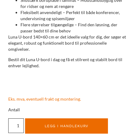
Slidstærk bordplade i laminat – Modstandsdygtig over
for ridser og nem at rengøre
Fleksibelt anvendeligt – Perfekt til både konferencer,
undervisning og spisemiljøer
Flere størrelser tilgængelige – Find den løsning, der
passer bedst til dine behov
Luna U-bord 140×60 cm er det ideelle valg for dig, der søger et
elegant, robust og funktionelt bord til professionelle
omgivelser.
Bestil dit Luna U-bord i dag og få et stilrent og stabilt bord til
enhver lejlighed.
Eks. mva, eventuell frakt og montering.
Antall
LEGG I HANDLEKURV