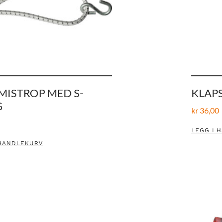
ISTROP MED S-
KLAPS
G
kr
36,00
LEGG I 
 HANDLEKURV