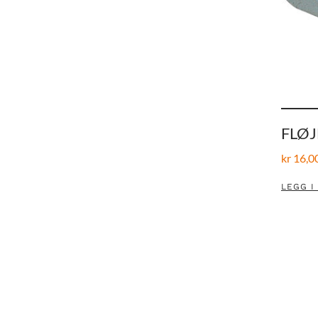
FLØ
kr
16,0
LEGG I