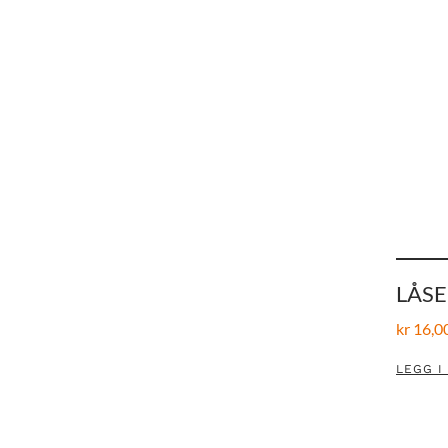
LÅS
kr
16,0
LEGG I