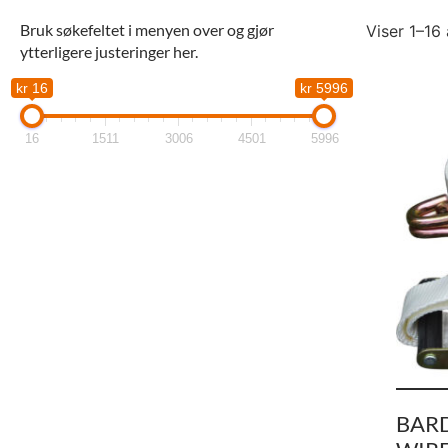
Bruk søkefeltet i menyen over og gjør
Viser 1–16 
ytterligere justeringer her.
kr 16
kr 5996
16
1511
3006
4501
5996
BARD