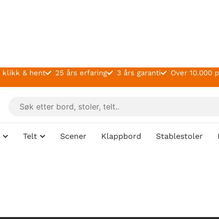
 klikk & hent
25 års erfaring
3 års garanti
Over 10.000 
Telt
Scener
Klappbord
Stablestoler