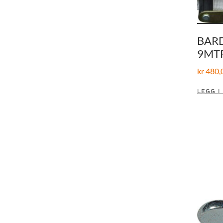
BAR
9MTR
kr
480,
LEGG I