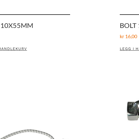
 10X55MM
BOLT
kr
16,00
 HANDLEKURV
LEGG I 