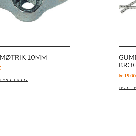
JMØTRIK 10MM
GUMM
KRO
0
kr
19,00
 HANDLEKURV
LEGG I