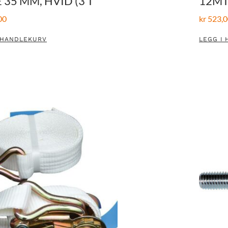
 35 MM, HVID (3 T
12MT
00
kr
523,0
 HANDLEKURV
LEGG I