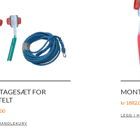
TAGESÆT FOR
MONT
TELT
kr
1882,
00
LEGG I 
 HANDLEKURV