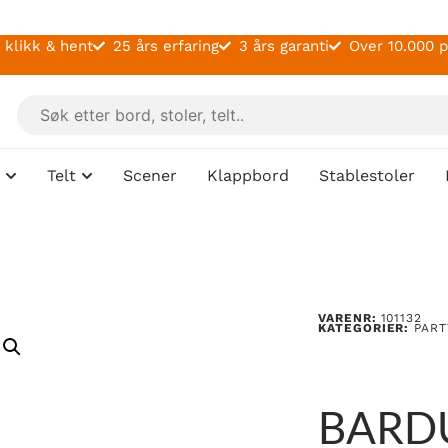
 klikk & hent
25 års erfaring
3 års garanti
Over 10.000 
Telt
Scener
Klappbord
Stablestoler
VARENR:
101132
KATEGORIER:
PART
BARD