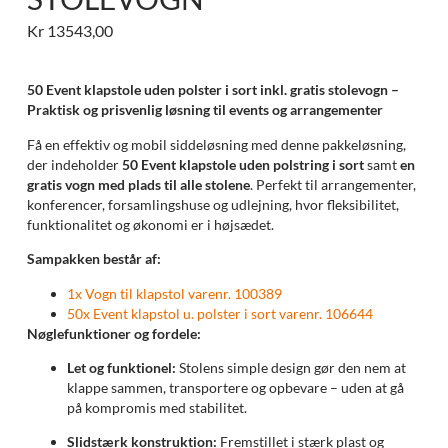
Kr
13543,00
50 Event klapstole uden polster i sort inkl. gratis stolevogn –
Praktisk og prisvenlig løsning til events og arrangementer
Få en effektiv og mobil siddeløsning med denne pakkeløsning,
der indeholder
50 Event klapstole uden polstring i sort
samt
en
gratis vogn med plads til alle stolene
. Perfekt til arrangementer,
konferencer, forsamlingshuse og udlejning, hvor fleksibilitet,
funktionalitet og økonomi er i højsædet.
Sampakken består af:
1x Vogn til klapstol varenr. 100389
50x Event klapstol u. polster i sort varenr. 106644
Nøglefunktioner og fordele:
Let og funktionel:
Stolens simple design gør den nem at
klappe sammen, transportere og opbevare – uden at gå
på kompromis med stabilitet.
Slidstærk konstruktion:
Fremstillet i stærk plast og