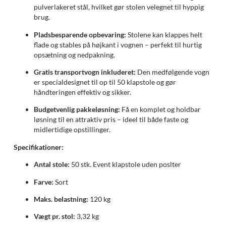
pulverlakeret stål, hvilket gør stolen velegnet til hyppig
brug.
Pladsbesparende opbevaring:
Stolene kan klappes helt
flade og stables på højkant i vognen – perfekt til hurtig
opsætning og nedpakning.
Gratis transportvogn inkluderet:
Den medfølgende vogn
er specialdesignet til op til 50 klapstole og gør
håndteringen effektiv og sikker.
Budgetvenlig pakkeløsning:
Få en komplet og holdbar
løsning til en attraktiv pris – ideel til både faste og
midlertidige opstillinger.
Specifikationer:
Antal stole:
50 stk. Event klapstole uden poslter
Farve:
Sort
Maks. belastning:
120 kg
Vægt pr. stol:
3,32 kg