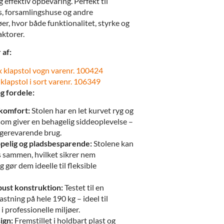
g effektiv opbevaring. Perfekt til
s, forsamlingshuse og andre
øer, hvor både funktionalitet, styrke og
aktorer.
 af:
 klapstol vogn varenr. 100424
klapstol i sort varenr. 106349
g fordele:
komfort:
Stolen har en let kurvet ryg og
som giver en behagelig siddeoplevelse –
gerevarende brug.
elig og pladsbesparende:
Stolene kan
 sammen, hvilket sikrer nem
 gør dem ideelle til fleksible
ust konstruktion:
Testet til en
stning på hele 190 kg – ideel til
i professionelle miljøer.
ign:
Fremstillet i holdbart plast og