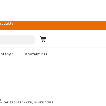
produkter
Interiør
Kontakt oss
1
D- OG STOLEPAKKER
,
INNENDØRS
,