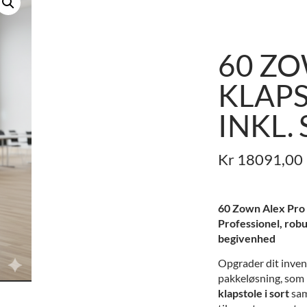
60 Z
KLAPS
INKL.
Kr
18091,00
60 Zown Alex Pro kl
Professionel, robu
begivenhed
Opgrader dit inven
pakkeløsning, som
klapstole i sort
sa