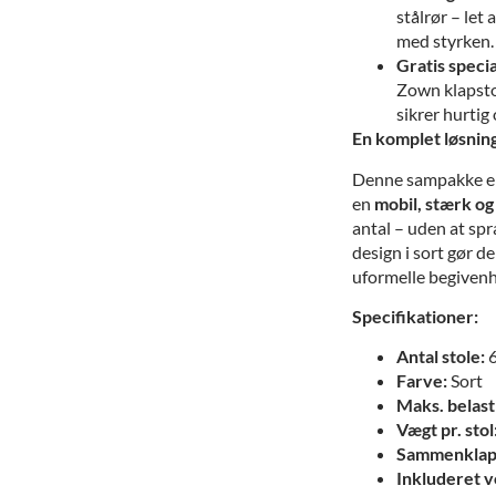
stålrør – let
med styrken.
Gratis speci
Zown klapstol
sikrer hurtig
En komplet løsning
Denne sampakke er 
en
mobil, stærk og
antal – uden at spr
design i sort gør d
uformelle begivenh
Specifikationer:
Antal stole:
6
Farve:
Sort
Maks. belast
Vægt pr. stol
Sammenklapp
Inkluderet v