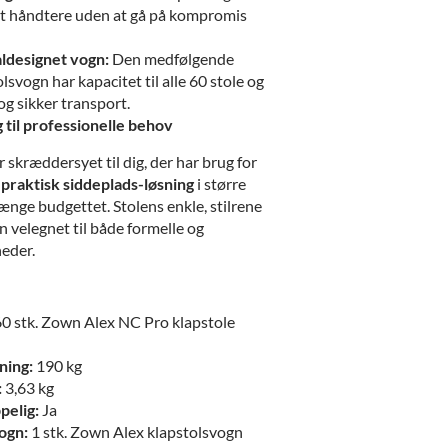
 at håndtere uden at gå på kompromis
aldesignet vogn:
Den medfølgende
svogn har kapacitet til alle 60 stole og
 og sikker transport.
 til professionelle behov
skræddersyet til dig, der har brug for
 praktisk siddeplads-løsning
i større
ænge budgettet. Stolens enkle, stilrene
en velegnet til både formelle og
eder.
0 stk. Zown Alex NC Pro klapstole
ning:
190 kg
:
3,63 kg
elig:
Ja
ogn:
1 stk. Zown Alex klapstolsvogn