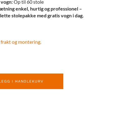
 vogn:
Op til 60 stole
tning enkel, hurtig og professionel –
ette stolepakke med gratis vogn i dag.
 frakt og montering.
LEGG I HANDLEKURV