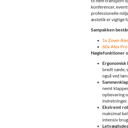
til nem transport o
konferencer, event
professionelle milj
æstetik er vigtige f
Sampakken består
1x Zown Alex
60x Alex Pro 
Nøglefunktioner o
Ergonomisk 
bredt sæde, 
også ved læn
Sammenklapp
nemt klappes
opbevaring og
indretninger.
Ekstremt rob
maksimal bela
intensiv brug 
Letvægtsdes