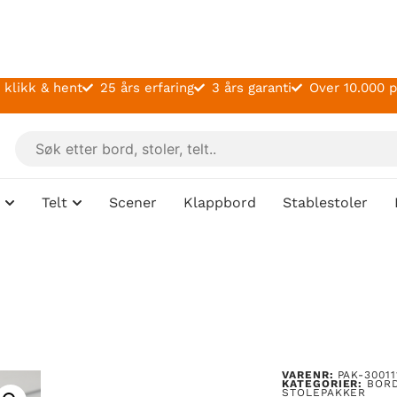
 klikk & hent
25 års erfaring
3 års garanti
Over 10.000 
Telt
Scener
Klappbord
Stablestoler
VARENR:
PAK-30011
KATEGORIER:
BOR
STOLEPAKKER