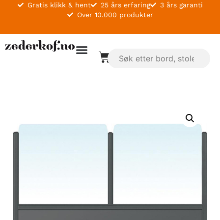
Gratis klikk & hent
25 års erfaring
3 års garanti
Over 10.000 produkter