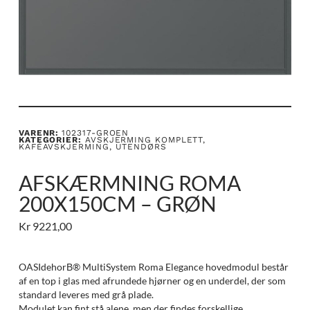
VARENR:
102317-GROEN
KATEGORIER:
AVSKJERMING KOMPLETT
,
KAFÉAVSKJERMING
,
UTENDØRS
AFSKÆRMNING ROMA
200X150CM – GRØN
Kr
9221,00
OASIdehorВ® MultiSystem Roma Elegance hovedmodul består
af en top i glas med afrundede hjørner og en underdel, der som
standard leveres med grå plade.
Modulet kan fint stå alene, men der findes forskellige