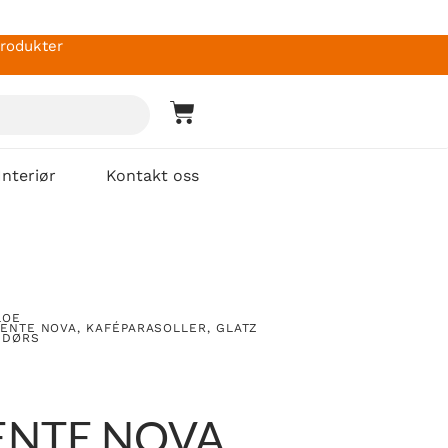
produkter
Interiør
Kontakt oss
LOE
IENTE NOVA
,
KAFÉPARASOLLER
,
GLATZ
NDØRS
ENTE NOVA