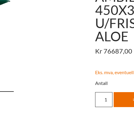
450X
U/FRI
ALOE
Kr
76687,00
Eks. mva, eventuell
Antall