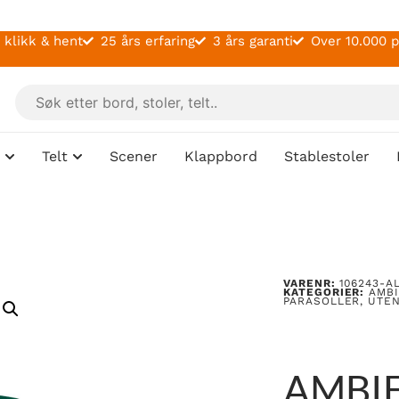
 klikk & hent
25 års erfaring
3 års garanti
Over 10.000 
Telt
Scener
Klappbord
Stablestoler
VARENR:
106243-A
KATEGORIER:
AMB
PARASOLLER
,
UTE
AMBI