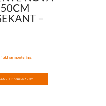
350CM
SEKANT –
 frakt og montering.
LEGG I HANDLEKURV