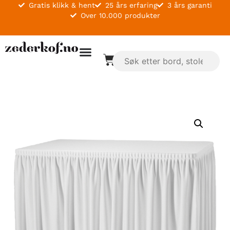
Gratis klikk & hent
25 års erfaring
3 års garanti
Over 10.000 produkter