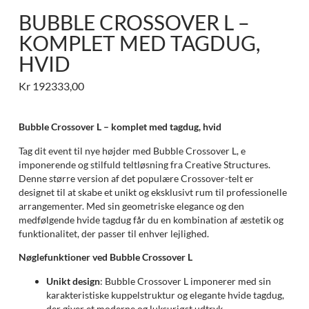
BUBBLE CROSSOVER L –
KOMPLET MED TAGDUG,
HVID
Kr
192333,00
Bubble Crossover L – komplet med tagdug, hvid
Tag dit event til nye højder med Bubble Crossover L, e
imponerende og stilfuld teltløsning fra Creative Structures.
Denne større version af det populære Crossover-telt er
designet til at skabe et unikt og eksklusivt rum til professionelle
arrangementer. Med sin geometriske elegance og den
medfølgende hvide tagdug får du en kombination af æstetik og
funktionalitet, der passer til enhver lejlighed.
Nøglefunktioner ved Bubble Crossover L
Unikt design
: Bubble Crossover L imponerer med sin
karakteristiske kuppelstruktur og elegante hvide tagdug,
der giver et moderne og luksuriøst udtryk.