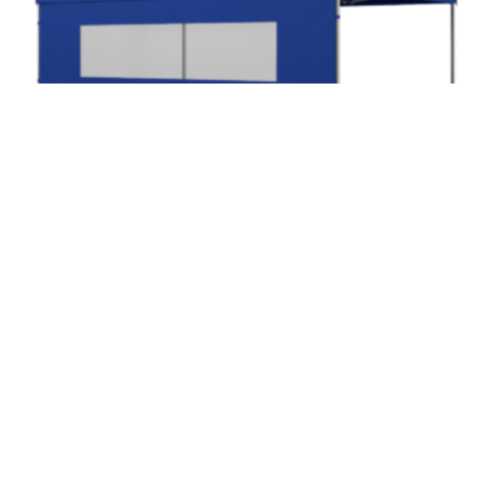
STANDUP SIDE M/VINDUE 4,5M – BLÅ
kr
1148,00
LEGG I HANDLEKURV