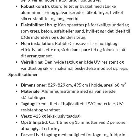
Robust konstruktion
: Teltet er bygget med stærke
aluminiumsrør og galvaniserede stålkoblinger, hvilket
sikrer stabilitet og lang levetid.
Fleksibilitet i brug
: Kan opsættes på forskellige underlag
som græs, beton, asfalt eller sand, hvilket gør det ideelt til
både indendørs og udendørs brug.
Nem installation
: Bubble Crossover L er hurtigt og
effektivt at sætte op, så du kan spare tid og fokusere på
dit arrangement.
Vejrsikring
: Den hvide tagdug er både UV-resistent og
vandtæt og sikrer maksimal beskyttelse mod sol og regn.
Specifikationer
2
Dimensioner
: 829×829 cm, 495 cm i højde, areal 68 m
Materiale
: Aluminiumsramme med galvaniserede
stålkoblinger
Tagdug
: Fremstillet af højkvalitets PVC-materiale, UV-
resistent og vandtæt
Vægt
: 413 kg (eksklusiv tagdug)
Opstillingstid
: Ca. 1 time og 15 minutter ved 2 personer
afhængig af erfaring
Farve
: Hvid tagdug med mulighed for logo- og fuldprint