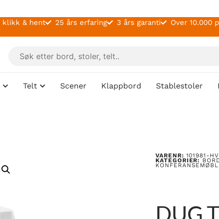
 klikk & hent
25 års erfaring
3 års garanti
Over 10.000 
Telt
Scener
Klappbord
Stablestoler
VARENR:
101981-HV
KATEGORIER:
BOR
KONFERANSEMØBL
DUG T