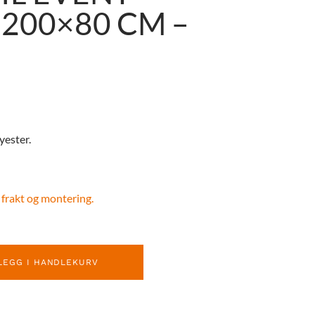
200×80 CM –
yester.
 frakt og montering.
LEGG I HANDLEKURV