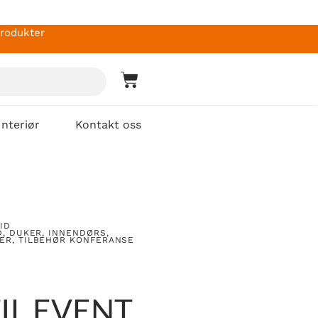
produkter
Interiør
Kontakt oss
ID
D
,
DUKER
,
INNENDØRS
,
ER
,
TILBEHØR KONFERANSE
IL EVENT