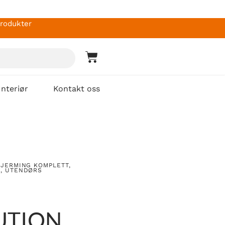
produkter
Interiør
Kontakt oss
KJERMING KOMPLETT
,
G
,
UTENDØRS
UTION