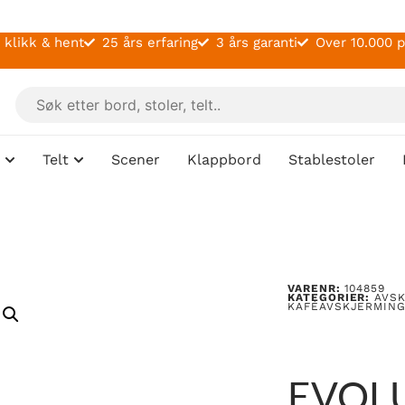
 klikk & hent
25 års erfaring
3 års garanti
Over 10.000 
Telt
Scener
Klappbord
Stablestoler
VARENR:
104859
KATEGORIER:
AVS
KAFÉAVSKJERMIN
EVOL