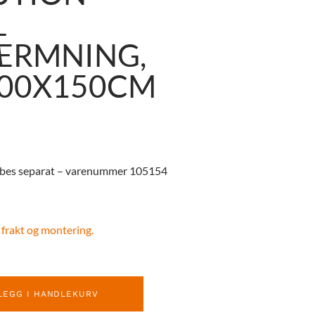
L
ÆRMNING,
100X150CM
øbes separat – varenummer 105154
 frakt og montering.
LEGG I HANDLEKURV