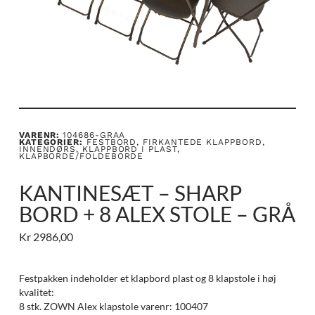
VARENR:
104686-GRAA
KATEGORIER:
FESTBORD
,
FIRKANTEDE KLAPPBORD
,
INNENDØRS
,
KLAPPBORD I PLAST
,
KLAPBORDE/FOLDEBORDE
KANTINESÆT – SHARP
BORD + 8 ALEX STOLE – GRÅ
Kr
2986,00
Festpakken indeholder et klapbord plast og 8 klapstole i høj
kvalitet:
8 stk. ZOWN Alex klapstole varenr: 100407