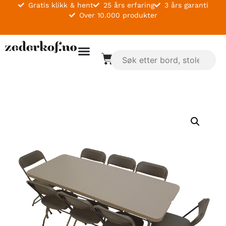
Gratis klikk & hent
25 års erfaring
3 års garanti
Over 10.000 produkter