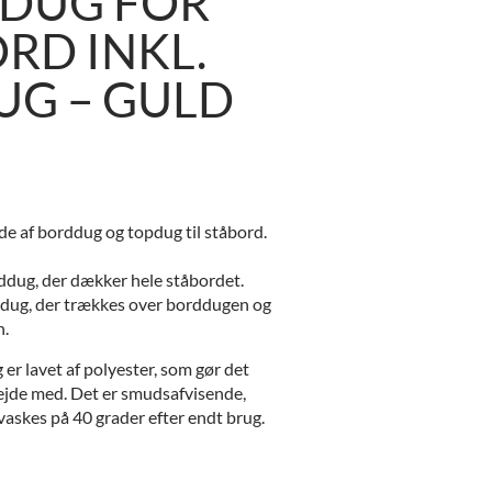
DUG FOR
RD INKL.
UG – GULD
e af borddug og topdug til ståbord.
rddug, der dækker hele ståbordet.
op dug, der trækkes over borddugen og
n.
er lavet af polyester, som gør det
ejde med. Det er smudsafvisende,
 vaskes på 40 grader efter endt brug.