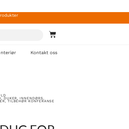
produkter
Interiør
Kontakt oss
ULD
D
,
DUKER
,
INNENDØRS
,
ER
,
TILBEHØR KONFERANSE