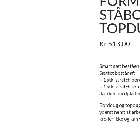
FORM
STÅBO
TOPD
Kr
513,00
Smart sæt beståend
Sættet består af:
– 1 stk. stretch bo
– 1 stk. stretch t
dækker bordplade
Borddug og topdug 
yderst nemt at arb
krøller ikke og kan