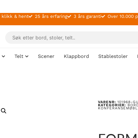
 klikk & hent
25 års erfaring
3 års garanti
Over 10.000 
Telt
Scener
Klappbord
Stablestoler
VARENR:
101968-G
KATEGORIER:
BOR
KONFERANSEMØBL