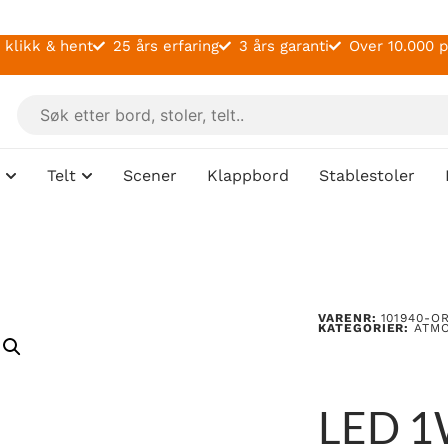
 klikk & hent
25 års erfaring
3 års garanti
Over 10.000 
Telt
Scener
Klappbord
Stablestoler
VARENR:
101940-O
KATEGORIER:
ATM
LED 