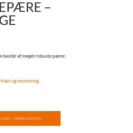
EPÆRE –
GE
 består af meget robuste pærer.
 frakt og montering.
LEGG I HANDLEKURV