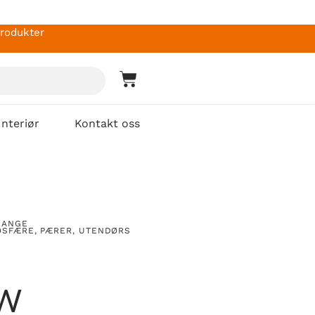
produkter
Interiør
Kontakt oss
RANGE
OSFÆRE
,
PÆRER
,
UTENDØRS
1W