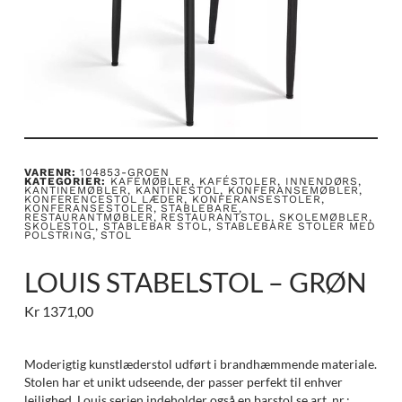
VARENR:
104853-GROEN
KATEGORIER:
KAFÉMØBLER
,
KAFÉSTOLER
,
INNENDØRS
,
KANTINEMØBLER
,
KANTINESTOL
,
KONFERANSEMØBLER
,
KONFERENCESTOL LÆDER
,
KONFERANSESTOLER
,
KONFERANSESTOLER, STABLEBARE
,
RESTAURANTMØBLER
,
RESTAURANTSTOL
,
SKOLEMØBLER
,
SKOLESTOL
,
STABLEBAR STOL
,
STABLEBARE STOLER MED
POLSTRING
,
STOL
LOUIS STABELSTOL – GRØN
Kr
1371,00
Moderigtig kunstlæderstol udført i brandhæmmende materiale.
Stolen har et unikt udseende, der passer perfekt til enhver
lejlighed. Louis serien indeholder også en barstol se art. nr.: