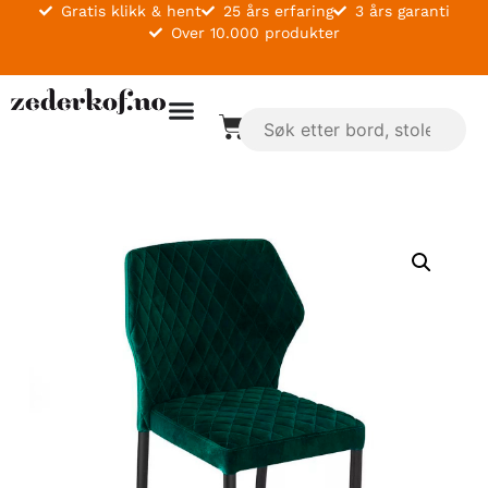
Gratis klikk & hent
25 års erfaring
3 års garanti
Over 10.000 produkter