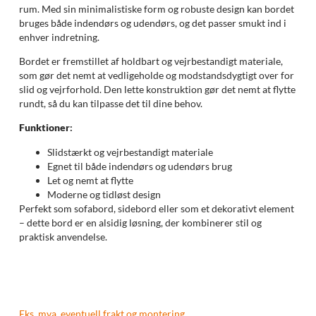
rum. Med sin minimalistiske form og robuste design kan bordet
bruges både indendørs og udendørs, og det passer smukt ind i
enhver indretning.
Bordet er fremstillet af holdbart og vejrbestandigt materiale,
som gør det nemt at vedligeholde og modstandsdygtigt over for
slid og vejrforhold. Den lette konstruktion gør det nemt at flytte
rundt, så du kan tilpasse det til dine behov.
Funktioner
:
Slidstærkt og vejrbestandigt materiale
Egnet til både indendørs og udendørs brug
Let og nemt at flytte
Moderne og tidløst design
Perfekt som sofabord, sidebord eller som et dekorativt element
– dette bord er en alsidig løsning, der kombinerer stil og
praktisk anvendelse.
Eks. mva, eventuell frakt og montering.