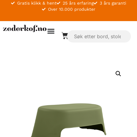
Gratis klikk & hent
25 års erfaring
3 års garanti
Over 10.000 produkter