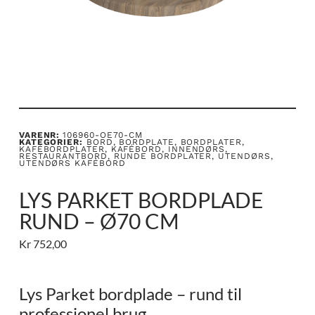
VARENR:
106960-OE70-CM
KATEGORIER:
BORD
,
BORDPLATE
,
BORDPLATER
,
KAFÉBORDPLATER
,
KAFÉBORD
,
INNENDØRS
,
RESTAURANTBORD
,
RUNDE BORDPLATER
,
UTENDØRS
,
UTENDØRS KAFÉBORD
LYS PARKET BORDPLADE
RUND – Ø70 CM
Kr
752,00
Lys Parket bordplade – rund til
professionel brug