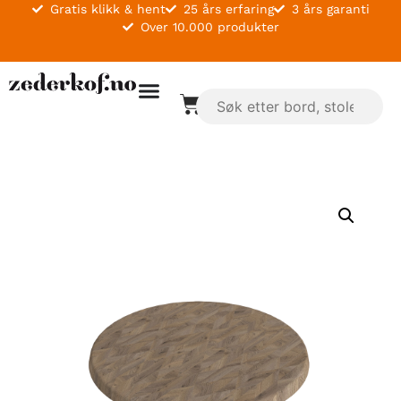
Gratis klikk & hent
25 års erfaring
3 års garanti
Over 10.000 produkter