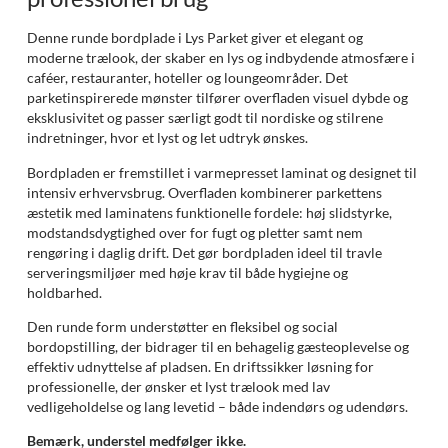
Denne runde bordplade i Lys Parket giver et elegant og
moderne trælook, der skaber en lys og indbydende atmosfære i
caféer, restauranter, hoteller og loungeområder. Det
parketinspirerede mønster tilfører overfladen visuel dybde og
eksklusivitet og passer særligt godt til nordiske og stilrene
indretninger, hvor et lyst og let udtryk ønskes.
Bordpladen er fremstillet i varmepresset laminat og designet til
intensiv erhvervsbrug. Overfladen kombinerer parkettens
æstetik med laminatens funktionelle fordele: høj slidstyrke,
modstandsdygtighed over for fugt og pletter samt nem
rengøring i daglig drift. Det gør bordpladen ideel til travle
serveringsmiljøer med høje krav til både hygiejne og
holdbarhed.
Den runde form understøtter en fleksibel og social
bordopstilling, der bidrager til en behagelig gæsteoplevelse og
effektiv udnyttelse af pladsen. En driftssikker løsning for
professionelle, der ønsker et lyst trælook med lav
vedligeholdelse og lang levetid – både indendørs og udendørs.
Bemærk, understel medfølger ikke.