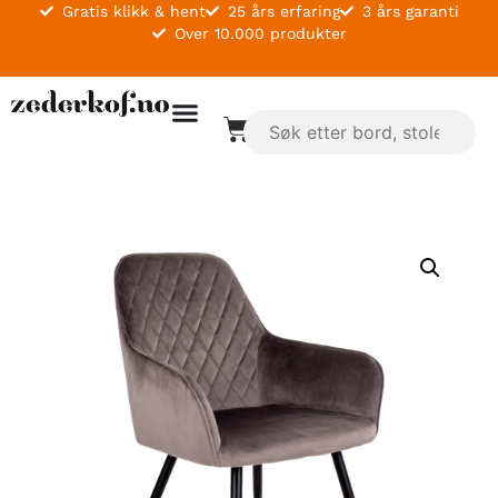
Gratis klikk & hent
25 års erfaring
3 års garanti
Over 10.000 produkter