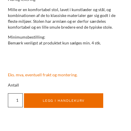
Mille er en komfortabel stol, lavet i kunstlæder og stål, og
kombinationen af de to klassiske materialer gør sig godt i de
fleste miljøer. Stolen har armlæn og er derfor særdeles
komfortabel og en lille smule bredere end de typiske stole.
Minimumsbestilling:
Bemærk venligst at produktet kun sælges min. 4 stk.
Eks. mva, eventuell frakt og montering.
Antall
LEGG I HANDLEKURV