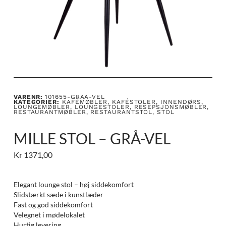
VARENR:
101655-GRAA-VEL
KATEGORIER:
KAFÉMØBLER
,
KAFÉSTOLER
,
INNENDØRS
,
LOUNGEMØBLER
,
LOUNGESTOLER
,
RESEPSJONSMØBLER
,
RESTAURANTMØBLER
,
RESTAURANTSTOL
,
STOL
MILLE STOL – GRÅ-VEL
Kr
1371,00
Elegant lounge stol – høj siddekomfort
Slidstærkt sæde i kunstlæder
Fast og god siddekomfort
Velegnet i mødelokalet
Hurtig levering