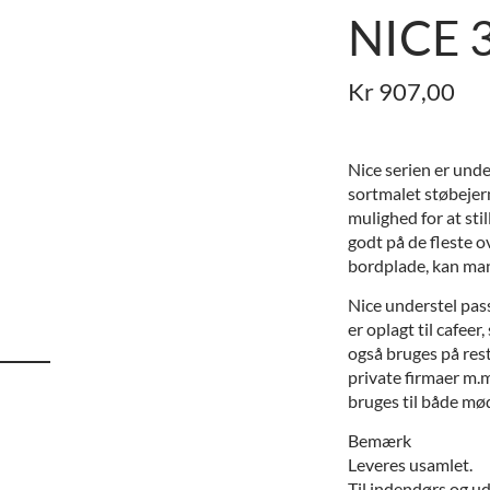
NICE 
Kr
907,00
Nice serien er unders
sortmalet støbejern
mulighed for at stil
godt på de fleste 
bordplade, kan man
Nice understel pass
er oplagt til cafee
også bruges på rest
private firmaer m.m
bruges til både mø
Bemærk
Leveres usamlet.
Til indendørs og u