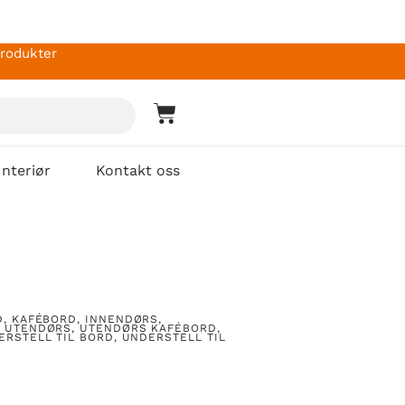
produkter
Interiør
Kontakt oss
D
,
KAFÉBORD
,
INNENDØRS
,
,
UTENDØRS
,
UTENDØRS KAFÉBORD
,
ERSTELL TIL BORD
,
UNDERSTELL TIL