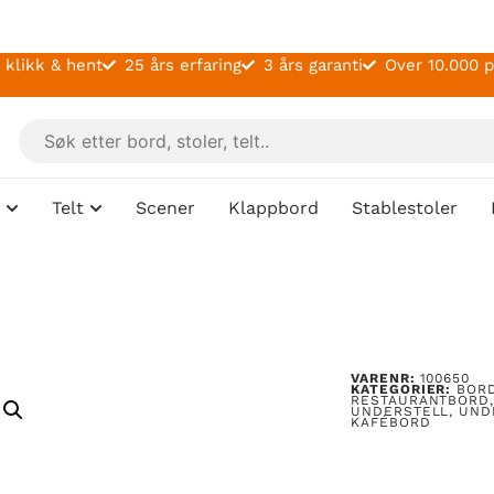
 klikk & hent
25 års erfaring
3 års garanti
Over 10.000 
Telt
Scener
Klappbord
Stablestoler
VARENR:
100650
KATEGORIER:
BOR
RESTAURANTBORD
UNDERSTELL
,
UND
KAFÉBORD