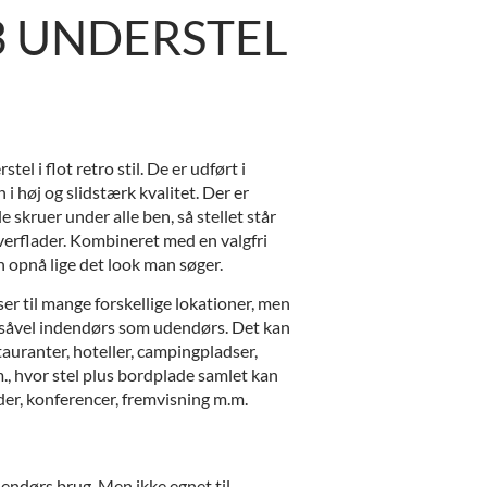
3 UNDERSTEL
tel i flot retro stil. De er udført i
 i høj og slidstærk kvalitet. Der er
le skruer under alle ben, så stellet står
overflader. Kombineret med en valgfri
 opnå lige det look man søger.
er til mange forskellige lokationer, men
r, såvel indendørs som udendørs. Det kan
auranter, hoteller, campingpladser,
., hvor stel plus bordplade samlet kan
der, konferencer, fremvisning m.m.
dendørs brug. Men ikke egnet til