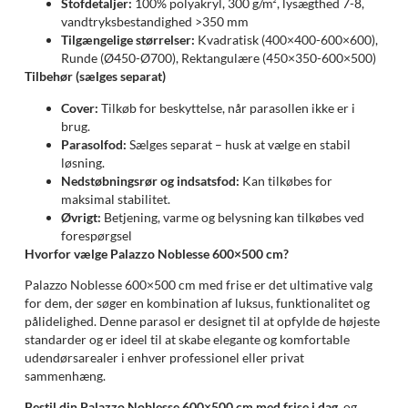
Stofdetaljer:
100% polyakryl, 300 g/m², lysægthed 7-8,
vandtryksbestandighed >350 mm
Tilgængelige størrelser:
Kvadratisk (400×400-600×600),
Runde (Ø450-Ø700), Rektangulære (450×350-600×500)
Tilbehør (sælges separat)
Cover:
Tilkøb for beskyttelse, når parasollen ikke er i
brug.
Parasolfod:
Sælges separat – husk at vælge en stabil
løsning.
Nedstøbningsrør og indsatsfod:
Kan tilkøbes for
maksimal stabilitet.
Øvrigt:
Betjening, varme og belysning kan tilkøbes ved
forespørgsel
Hvorfor vælge Palazzo Noblesse 600×500 cm?
Palazzo Noblesse 600×500 cm med frise er det ultimative valg
for dem, der søger en kombination af luksus, funktionalitet og
pålidelighed. Denne parasol er designet til at opfylde de højeste
standarder og er ideel til at skabe elegante og komfortable
udendørsarealer i enhver professionel eller privat
sammenhæng.
Bestil din Palazzo Noblesse 600×500 cm med frise i dag
, og