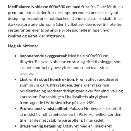
Med
Palazzo Noblesse 600×500 cm med frise
fra Glatz får du en
premium parasol, der forener imponerende størrelse, elegant
design og exceptionel holdbarhed. Denne parasol er skabt til at
dække store udendørsområder, hvilket gør den ideel til hoteller,
restauranter, events og andre professionelle miljøer, hvor
kvalitet og æstetik er afgørende.
Nøglefunktioner
Imponerende skyggeareal
: Med hele 600×500 cm
tilbyder Palazzo Noblesse en stor og effektiv skygge, som
skaber komfort og beskytter mod solen over store
arealer.
Ekstremt robust konstruktion
: Fremstillet i anodiseret
aluminium og rustfri ståldele, der sikrer maksimal
holdbarhed og modstandsdygtighed over for vind, vejr og
korrosion. Parasoldugen i højkvalitets akryl giver
fremragende UV-beskyttelse på over 98%.
Professionel vindstabilitet
: Palazzo Noblesse er testet til
at modstå vindhastigheder op til 95 km/t, hvilket gør den
til en af de mest stabile parasoller på markedet.
Brugervenlig betjening
: Udstyret med en integreret