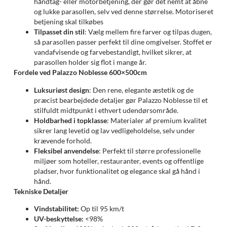
håndtag- eller motorbetjening, der gør det nemt at åbne
og lukke parasollen, selv ved denne størrelse. Motoriseret
betjening skal tilkøbes
Tilpasset din stil
: Vælg mellem fire farver og tilpas dugen,
så parasollen passer perfekt til dine omgivelser. Stoffet er
vandafvisende og farvebestandigt, hvilket sikrer, at
parasollen holder sig flot i mange år.
Fordele ved Palazzo Noblesse 600×5
00cm
Luksuriøst design
: Den rene, elegante æstetik og de
præcist bearbejdede detaljer gør Palazzo Noblesse til et
stilfuldt midtpunkt i ethvert udendørsområde.
Holdbarhed i topklasse
: Materialer af premium kvalitet
sikrer lang levetid og lav vedligeholdelse, selv under
krævende forhold.
Fleksibel anvendelse
: Perfekt til større professionelle
miljøer som hoteller, restauranter, events og offentlige
pladser, hvor funktionalitet og elegance skal gå hånd i
hånd.
Tekniske Detaljer
Vindstabilitet:
Op til 95 km/t
UV-beskyttelse:
<98%