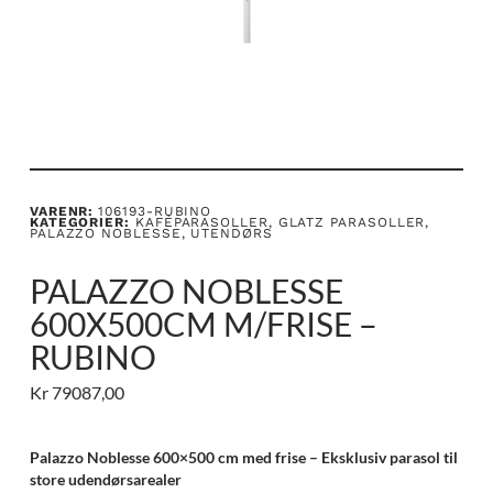
VARENR:
106193-RUBINO
KATEGORIER:
KAFÉPARASOLLER
,
GLATZ PARASOLLER
,
PALAZZO NOBLESSE
,
UTENDØRS
PALAZZO NOBLESSE
600X500CM M/FRISE –
RUBINO
Kr
79087,00
Palazzo Noblesse 600×500 cm med frise – Eksklusiv parasol til
store udendørsarealer