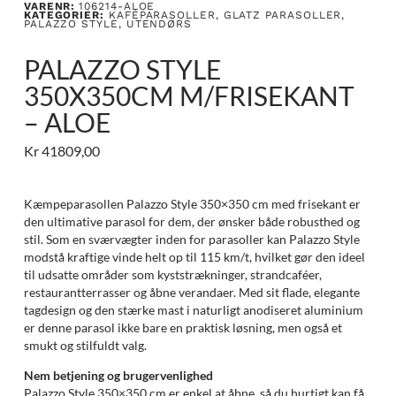
VARENR:
106214-ALOE
KATEGORIER:
KAFÉPARASOLLER
,
GLATZ PARASOLLER
,
PALAZZO STYLE
,
UTENDØRS
PALAZZO STYLE
350X350CM M/FRISEKANT
– ALOE
Kr
41809,00
Kæmpeparasollen Palazzo Style 350×350 cm med frisekant er
den ultimative parasol for dem, der ønsker både robusthed og
stil. Som en sværvægter inden for parasoller kan Palazzo Style
modstå kraftige vinde helt op til 115 km/t, hvilket gør den ideel
til udsatte områder som kyststrækninger, strandcaféer,
restaurantterrasser og åbne verandaer. Med sit flade, elegante
tagdesign og den stærke mast i naturligt anodiseret aluminium
er denne parasol ikke bare en praktisk løsning, men også et
smukt og stilfuldt valg.
Nem betjening og brugervenlighed
Palazzo Style 350×350 cm er enkel at åbne, så du hurtigt kan få