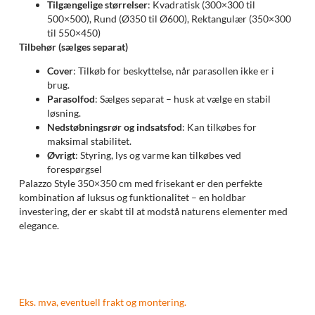
Tilgængelige størrelser
: Kvadratisk (300×300 til
500×500), Rund (Ø350 til Ø600), Rektangulær (350×300
til 550×450)
Tilbehør (sælges separat)
Cover
: Tilkøb for beskyttelse, når parasollen ikke er i
brug.
Parasolfod
: Sælges separat – husk at vælge en stabil
løsning.
Nedstøbningsrør og indsatsfod
: Kan tilkøbes for
maksimal stabilitet.
Øvrigt
: Styring, lys og varme kan tilkøbes ved
forespørgsel
Palazzo Style 350×350 cm med frisekant er den perfekte
kombination af luksus og funktionalitet – en holdbar
investering, der er skabt til at modstå naturens elementer med
elegance.
Eks. mva, eventuell frakt og montering.