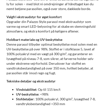
ly for solen – med blot ni omdrejninger af håndtaget kan du
nemt betjene parasollen, også over store, dækkede borde.
Valgfri ekstraudstyr for øget komfort
Opgrader din Palazzo Style parasol med ekstraudstyr som
varme og smart LED-belysning for at skabe en stemningsfuld
atmosfære, og ekstra komfort på køligere aftener.
Holdbart materiale og UV-beskyttelse
Denne parasol tilbyder optimal beskyttelse mod solen med en
UV-beskyttelse på over 98%. Stoffet er i stofklasse 5, lavet af
100% polyakryl med en vægt på 300 g/m², og garanterer en
lysægthed på niveau 7-8, som sikrer, at farverne holder selv
under ekstreme vejrforhold. Derudover har stoffet en
vandtryksbestandighed på over 350 mm, hvilket betyder, at
parasollen står imod regn og fugt.
Tekniske detaljer og ekstraudstyr
Vindstabilitet
: Op til 115 km/t
UV-beskyttelse
: <98%
Stofdetaljer
: 100% polyakryl, 300 g/m², lysægthed 7-8,
vandtryksbestandighed >350 mm