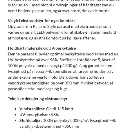
ly for solen – med blot ni omdrejninger af håndtaget kan du
nemt betjene parasollen, også over store, dækkede borde.
Valgfri ekstraudstyr for øget komfort
Opgrader din Palazzo Style parasol med ekstraudstyr som
varme og smart LED-belysning for at skabe en stemningsfuld
atmosfære, og ekstra komfort på køligere aftener.
Holdbart materiale og UV-beskyttelse
Denne parasol tilbyder optimal beskyttelse mod solen med en
UV-beskyttelse på over 98%. Stoffet er i stofklasse 5, lavet af
100% polyakryl med en vægt på 300 g/m², og garanterer en
lysægthed på niveau 7-8, som sikrer, at farverne holder selv
under ekstreme vejrforhold. Derudover har stoffet en
vandtryksbestandighed på over 350 mm, hvilket betyder, at
parasollen står imod regn og fugt.
Tekniske detaljer og ekstraudstyr
Vindstabilitet
: Op til 115 km/t
UV-beskyttelse
: <98%
Stofdetaljer
: 100% polyakryl, 300 g/m², lysægthed 7-8,
vandtryksbestandighed >350 mm