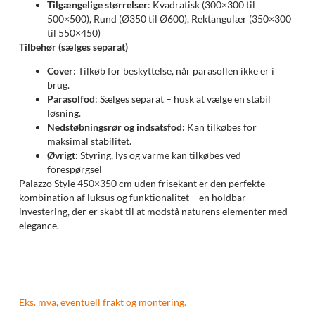
Tilgængelige størrelser
: Kvadratisk (300×300 til
500×500), Rund (Ø350 til Ø600), Rektangulær (350×300
til 550×450)
Tilbehør (sælges separat)
Cover
: Tilkøb for beskyttelse, når parasollen ikke er i
brug.
Parasolfod
: Sælges separat – husk at vælge en stabil
løsning.
Nedstøbningsrør og indsatsfod
: Kan tilkøbes for
maksimal stabilitet.
Øvrigt
: Styring, lys og varme kan tilkøbes ved
forespørgsel
Palazzo Style 450×350 cm uden frisekant er den perfekte
kombination af luksus og funktionalitet – en holdbar
investering, der er skabt til at modstå naturens elementer med
elegance.
Eks. mva, eventuell frakt og montering.