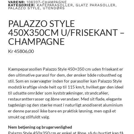
VARENR:
106207-CHAMPAGNE
KATEGORIER:
KAFÉPARASOLLER
,
GLATZ PARASOLLER
,
PALAZZO STYLE
,
UTENDØRS
PALAZZO STYLE
450X350CM U/FRISEKANT –
CHAMPAGNE
Kr
45806,00
Kæmpeparasollen Palazzo Style 450×350 cm uden frisekant er
den ultimative parasol for dem, der ønsker både robusthed og
stil. Som en sværvægter inden for parasoller kan Palazzo Style
modstå kraftige vinde helt op til 115 km/t, hvilket gør den ideel
til udsatte områder som kyststrækninger, strandcaféer,
restaurantterrasser og åbne verandaer. Med sit flade, elegante
tagdesign og den stærke mast i naturligt anodiseret aluminium
er denne parasol ikke bare en praktisk løsning, men også et
smukt og stilfuldt valg.
Nem betjening og brugervenlighed
Palazzo Style 450×350 cm er enkel at åbne, så du hurtigt kan få