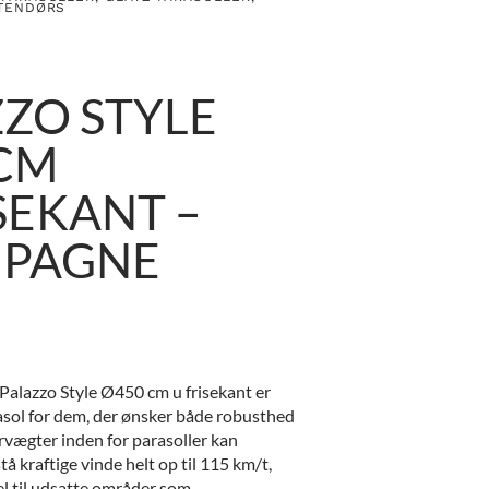
TENDØRS
ZO STYLE
CM
SEKANT –
PAGNE
alazzo Style Ø450 cm u frisekant er
asol for dem, der ønsker både robusthed
rvægter inden for parasoller kan
å kraftige vinde helt op til 115 km/t,
el til udsatte områder som