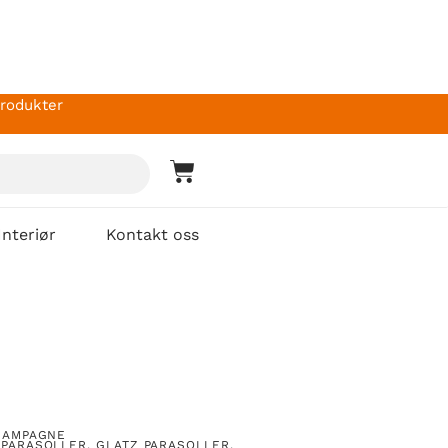
produkter
Interiør
Kontakt oss
HAMPAGNE
ÉPARASOLLER
,
GLATZ PARASOLLER
,