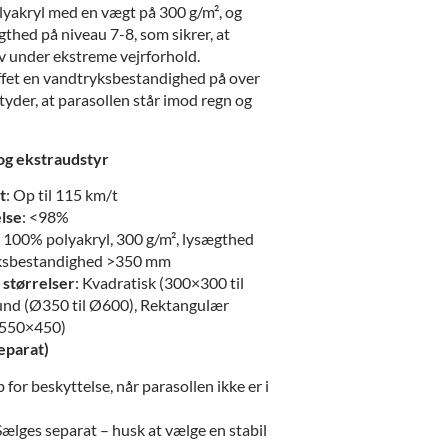
olyakryl med en vægt på 300 g/m², og
thed på niveau 7-8, som sikrer, at
lv under ekstreme vejrforhold.
ffet en vandtryksbestandighed på over
yder, at parasollen står imod regn og
 og ekstraudstyr
t
: Op til 115 km/t
lse
: <98%
: 100% polyakryl, 300 g/m², lysægthed
yksbestandighed >350 mm
 størrelser
: Kvadratisk (300×300 til
nd (Ø350 til Ø600), Rektangulær
 550×450)
eparat)
b for beskyttelse, når parasollen ikke er i
 Sælges separat – husk at vælge en stabil