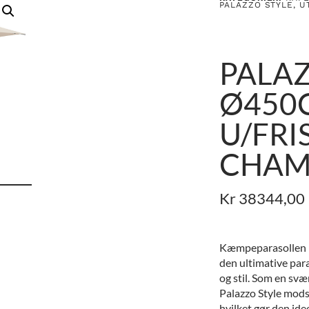
PALAZZO STYLE
,
U
PALAZ
Ø450
U/FRI
CHAM
Kr
38344,00
Kæmpeparasollen P
den ultimative par
og stil. Som en svæ
Palazzo Style modst
hvilket gør den ide