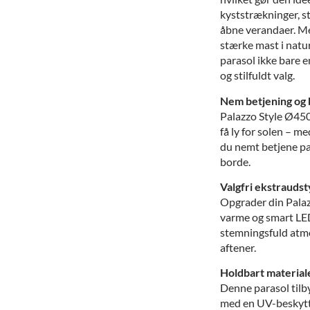
kyststrækninger, s
åbne verandaer. Me
stærke mast i natu
parasol ikke bare e
og stilfuldt valg.
Nem betjening og
Palazzo Style Ø450 
få ly for solen – m
du nemt betjene pa
borde.
Valgfri ekstraudst
Opgrader din Palaz
varme og smart LED
stemningsfuld atmo
aftener.
Holdbart material
Denne parasol tilb
med en UV-beskytte