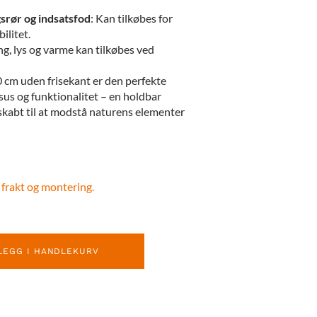
srør og indsatsfod
: Kan tilkøbes for
ilitet.
ing, lys og varme kan tilkøbes ved
 cm uden frisekant er den perfekte
sus og funktionalitet – en holdbar
 skabt til at modstå naturens elementer
 frakt og montering.
LEGG I HANDLEKURV