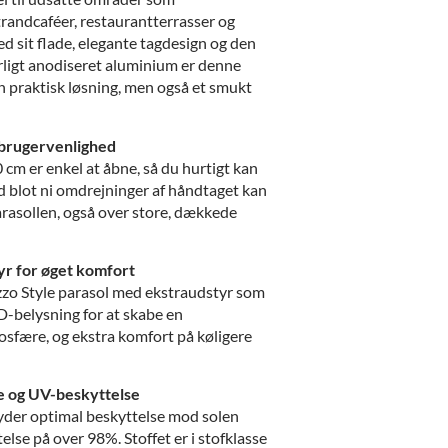
trandcaféer, restaurantterrasser og
d sit flade, elegante tagdesign og den
rligt anodiseret aluminium er denne
n praktisk løsning, men også et smukt
 brugervenlighed
cm er enkel at åbne, så du hurtigt kan
ed blot ni omdrejninger af håndtaget kan
rasollen, også over store, dækkede
yr for øget komfort
zo Style parasol med ekstraudstyr som
-belysning for at skabe en
sfære, og ekstra komfort på køligere
e og UV-beskyttelse
yder optimal beskyttelse mod solen
lse på over 98%. Stoffet er i stofklasse