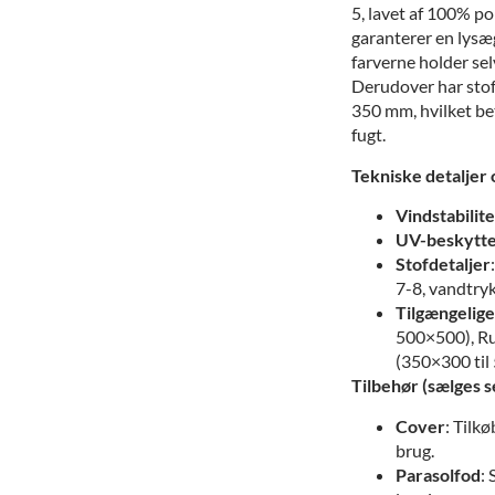
5, lavet af 100% p
garanterer en lysæg
farverne holder se
Derudover har sto
350 mm, hvilket bet
fugt.
Tekniske detaljer
Vindstabilite
UV-beskytte
Stofdetaljer
7-8, vandtr
Tilgængelige
500×500), Ru
(350×300 til
Tilbehør (sælges s
Cover
: Tilkø
brug.
Parasolfod
: