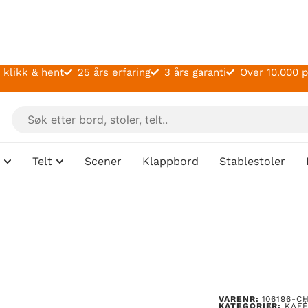
 klikk & hent
25 års erfaring
3 års garanti
Over 10.000 
Telt
Scener
Klappbord
Stablestoler
VARENR:
106196-C
KATEGORIER:
KAF