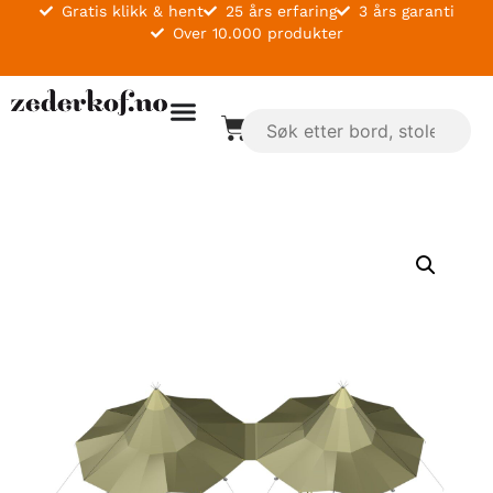
Gratis klikk & hent
25 års erfaring
3 års garanti
Over 10.000 produkter