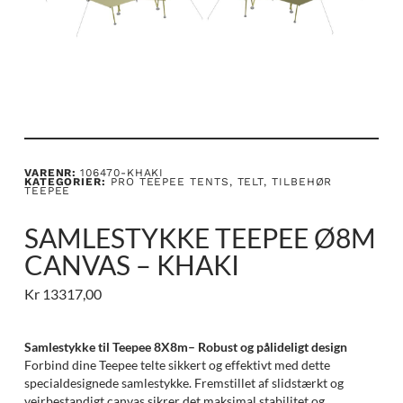
VARENR:
106470-KHAKI
KATEGORIER:
PRO TEEPEE TENTS
,
TELT
,
TILBEHØR
TEEPEE
SAMLESTYKKE TEEPEE Ø8M
CANVAS – KHAKI
Kr
13317,00
Samlestykke til Teepee 8X8m– Robust og pålideligt design
Forbind dine Teepee telte sikkert og effektivt med dette
specialdesignede samlestykke. Fremstillet af slidstærkt og
vejrbestandigt canvas sikrer det maksimal stabilitet og