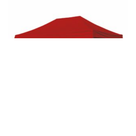
STANDUP SIDE M/VINDUE 4,5M –
RØD