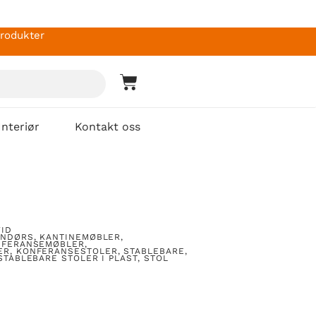
produkter
Interiør
Kontakt oss
VID
ENDØRS
,
KANTINEMØBLER
,
NFERANSEMØBLER
,
ER
,
KONFERANSESTOLER, STABLEBARE
,
STABLEBARE STOLER I PLAST
,
STOL