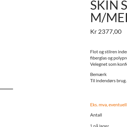
SKIN 
M/MED
Kr
2377,00
Flot og stilren ind
fiberglas og polypro
Velegnet som konfer
Bemærk
Til indendørs brug.
Eks. mva, eventuell
Antall
1 på lager