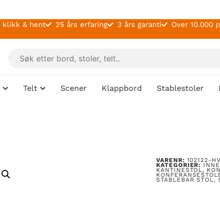
 klikk & hent
25 års erfaring
3 års garanti
Over 10.000 
Telt
Scener
Klappbord
Stablestoler
VARENR:
102122-H
KATEGORIER:
INN
KANTINESTOL
,
KO
KONFERANSESTOL
STABLEBAR STOL
,