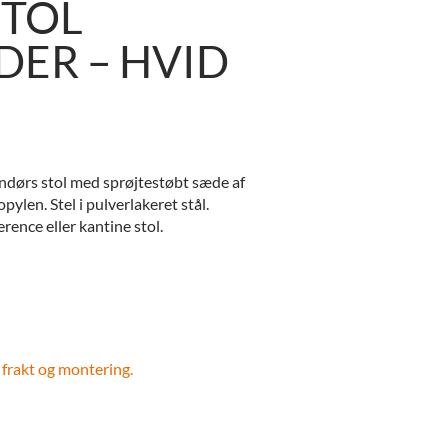
STOL
ER – HVID
endørs stol med sprøjtestøbt sæde af
pylen. Stel i pulverlakeret stål.
ence eller kantine stol.
 frakt og montering.