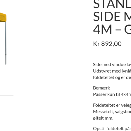
STAND
SIDE 
4M – 
Kr
892,00
Side med vindue lav
Udstyret med lynlås
foldeteltet og er 
Bemærk
Passer kun til 4x4
Foldeteltet er veleg
Messetelt, salgsbod
øltelt mm.
Opstil foldetelt på