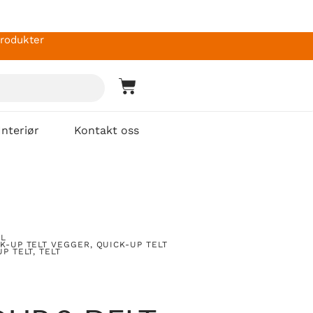
produkter
Interiør
Kontakt oss
UL
K-UP TELT VEGGER
,
QUICK-UP TELT
UP TELT
,
TELT