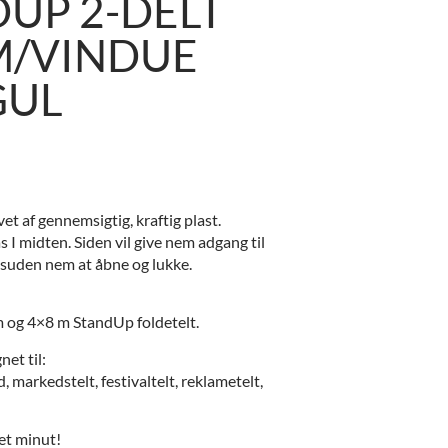
UP 2-DELT
M/VINDUE
GUL
et af gennemsigtig, kraftig plast.
 I midten. Siden vil give nem adgang til
desuden nem at åbne og lukke.
m og 4×8 m StandUp foldetelt.
net til:
, markedstelt, festivaltelt, reklametelt,
 et minut!