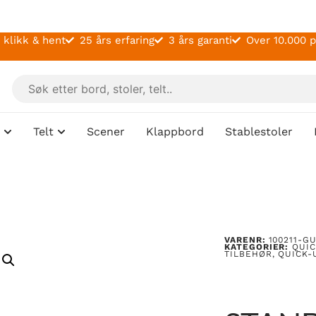
 klikk & hent
25 års erfaring
3 års garanti
Over 10.000 
Telt
Scener
Klappbord
Stablestoler
VARENR:
100211-G
KATEGORIER:
QUIC
TILBEHØR
,
QUICK-