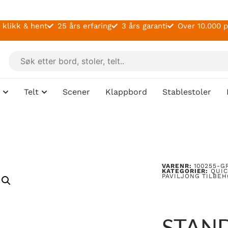
 klikk & hent
25 års erfaring
3 års garanti
Over 10.000 
Telt
Scener
Klappbord
Stablestoler
VARENR:
100255-G
KATEGORIER:
QUIC
PAVILJONG TILBE
STAN