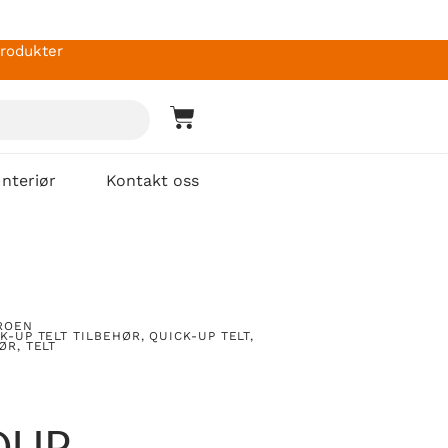
produkter
Interiør
Kontakt oss
ROEN
K-UP TELT TILBEHØR
,
QUICK-UP TELT
,
HØR
,
TELT
DUP