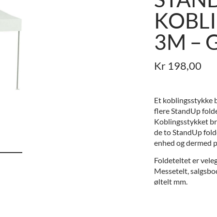
KOBL
3M – 
Kr
198,00
Et koblingsstykke b
flere StandUp folde
Koblingsstykket br
de to StandUp fold
enhed og dermed 
Foldeteltet er veleg
Messetelt, salgsbod
øltelt mm.