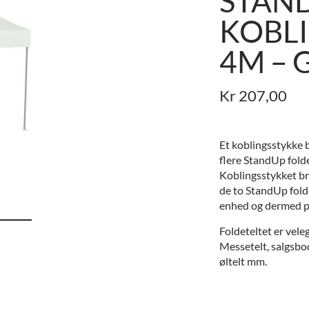
STAN
KOBL
4M – 
Kr
207,00
Et koblingsstykke b
flere StandUp folde
Koblingsstykket br
de to StandUp fold
enhed og dermed 
Foldeteltet er veleg
Messetelt, salgsbod
øltelt mm.