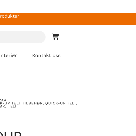
produkter
Interiør
Kontakt oss
RAA
K-UP TELT TILBEHØR
,
QUICK-UP TELT
,
HØR
,
TELT