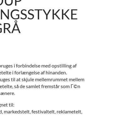
DUP
INGSSTYKKE
GRÅ
ruges i forbindelse med opstilling af
telte i forlængelse af hinanden.
uges til at skjule mellemrummet mellem
etelte, så de samlet fremstår som Г©n
pænere.
net til:
, markedstelt, festivaltelt, reklametelt,