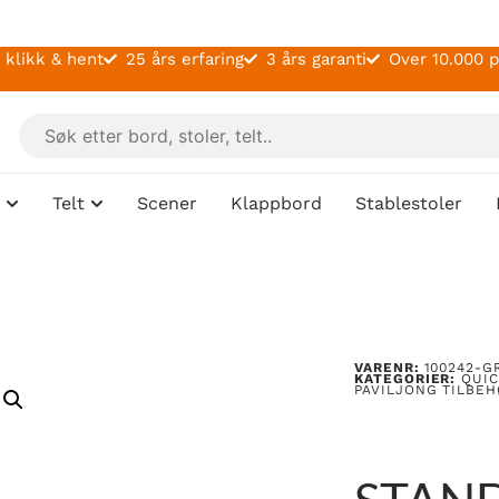
 klikk & hent
25 års erfaring
3 års garanti
Over 10.000 
Telt
Scener
Klappbord
Stablestoler
VARENR:
100242-G
KATEGORIER:
QUIC
PAVILJONG TILBE