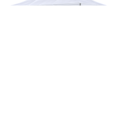
STANDUP SIDE M/VINDUE 4,5M –
HVID
kr
1148,00
LEGG I HANDLEKURV