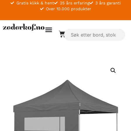
Gratis klikk & hent
25 års erfaring
3 års garanti
Over 10.000 produkter