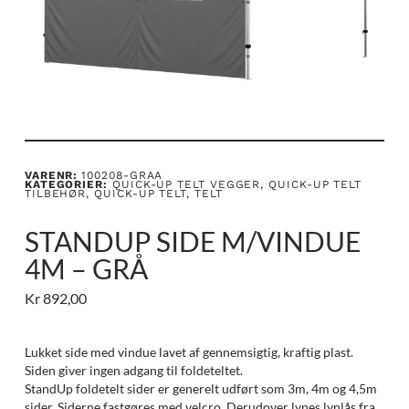
VARENR:
100208-GRAA
KATEGORIER:
QUICK-UP TELT VEGGER
,
QUICK-UP TELT
TILBEHØR
,
QUICK-UP TELT
,
TELT
STANDUP SIDE M/VINDUE
4M – GRÅ
Kr
892,00
Lukket side med vindue lavet af gennemsigtig, kraftig plast.
Siden giver ingen adgang til foldeteltet.
StandUp foldetelt sider er generelt udført som 3m, 4m og 4,5m
sider. Siderne fastgøres med velcro. Derudover lynes lynlås fra