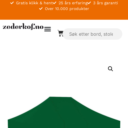
Gratis klikk & hent
25 års erfaring
3 års garanti
Over 10.000 produkter