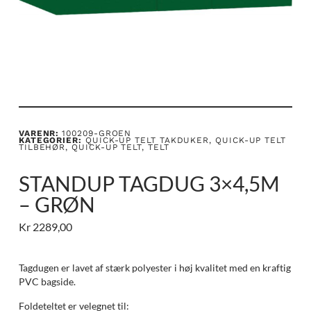
VARENR:
100209-GROEN
KATEGORIER:
QUICK-UP TELT TAKDUKER
,
QUICK-UP TELT
TILBEHØR
,
QUICK-UP TELT
,
TELT
STANDUP TAGDUG 3×4,5M
– GRØN
Kr
2289,00
Tagdugen er lavet af stærk polyester i høj kvalitet med en kraftig
PVC bagside.
Foldeteltet er velegnet til: