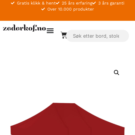
Gratis klikk & hent
25 års erfaring
3 års garanti
Over 10.000 produkter