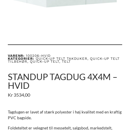
VARENR:
100206-HVID
KATEGORIER:
QUICK-UP TELT TAKDUKER
,
QUICK-UP TELT
TILBEHØR
,
QUICK-UP TELT
,
TELT
STANDUP TAGDUG 4X4M –
HVID
Kr
3534,00
Tagdugen er lavet af stærk polyester i høj kvalitet med en kraftig
PVC bagside.
Foldeteltet er velegnet til messetelt, salgsbod, markedstelt,